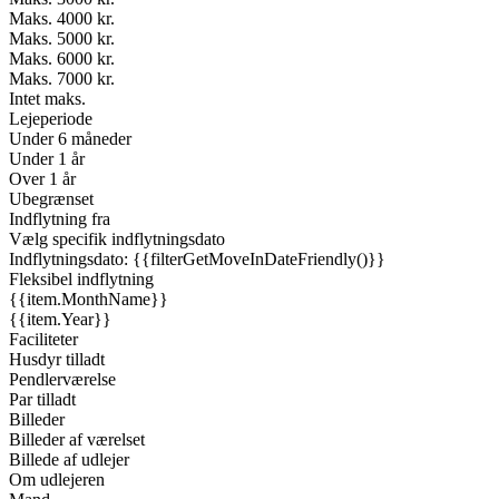
Maks. 4000 kr.
Maks. 5000 kr.
Maks. 6000 kr.
Maks. 7000 kr.
Intet maks.
Lejeperiode
Under 6 måneder
Under 1 år
Over 1 år
Ubegrænset
Indflytning fra
Vælg specifik indflytningsdato
Indflytningsdato: {{filterGetMoveInDateFriendly()}}
Fleksibel indflytning
{{item.MonthName}}
{{item.Year}}
Faciliteter
Husdyr tilladt
Pendlerværelse
Par tilladt
Billeder
Billeder af værelset
Billede af udlejer
Om udlejeren