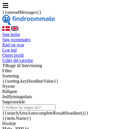
{{unreadMessages}}
Søg bolig
Søg roommates
Råd og svar
Log ind
Opret profil
Udlej dit værelse
Tilbage til listevisning
Filter
Sortering
{{sorting.keyHeadlineValue}}
Nyeste
Billigste
Indflytningsdato
Søgeområde
{{searchAreaAutocompleteResultHeadline()}}
{{item.Name}}
Husleje
Maks. 3000 kr.