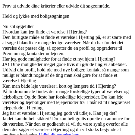
Prøv at udvide dine kriterier eller udvide dit søgeområde.
Held og lykke med boligsøgningen
Nulstil søgefilter
Hvordan kan jeg finde et værelse i Hjerting?
Den hurtigste måde at finde et værelse i Hjerting på, er at starte med
at søge i blandt de mange ledige værelser. Når du har fundet det
værelse der passer dig, så opretter du en profil og opgraderer til
Premium og kontakter udlejeren.
Har jeg gode muligheder for at finde et nyt hjem i Hjerting?
JA! Dine muligheder meget gode hvis du gør de ting vi anbefaler.
Udfyld din profil, hold øje med nye boliger, kontakt så mange som
muligt er blandt nogle af de ting man skal gøre for at finde et
værelse i Hjerting.
Kan man både leje værelser i kort og længere tid i Hjerting?
På findroommate findes der mange forskellige typer af værelser og
lejeboliger. Og de fleste har forskellige lejeperioder. Du kan leje
værelser og lejeboliger med lejeperioder fra 1 måned til ubegrænset
lejeperiode i Hjerting.
Jeg har et værelse i Hjerting jeg godt vil udleje. Kan jeg det?
Ja det kan du helt sikkert! Du kan helt gratis oprette en annonce for
dit værelse. Når den er godkendt så vil du være synlig overfor alle
dem der søger et værelse i Hjerting og du vil straks begynde at
modtage beskeder.
Udlej dit værelse her