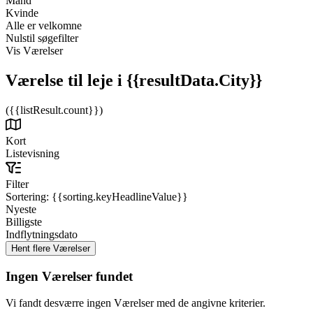
Mand
Kvinde
Alle er velkomne
Nulstil søgefilter
Vis Værelser
Værelse til leje
i {{resultData.City}}
({{listResult.count}})
Kort
Listevisning
Filter
Sortering:
{{sorting.keyHeadlineValue}}
Nyeste
Billigste
Indflytningsdato
Ingen Værelser fundet
Vi fandt desværre ingen Værelser med de angivne kriterier.