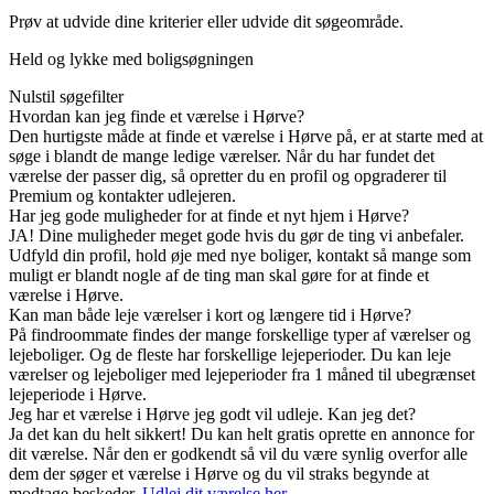
Prøv at udvide dine kriterier eller udvide dit søgeområde.
Held og lykke med boligsøgningen
Nulstil søgefilter
Hvordan kan jeg finde et værelse i Hørve?
Den hurtigste måde at finde et værelse i Hørve på, er at starte med at
søge i blandt de mange ledige værelser. Når du har fundet det
værelse der passer dig, så opretter du en profil og opgraderer til
Premium og kontakter udlejeren.
Har jeg gode muligheder for at finde et nyt hjem i Hørve?
JA! Dine muligheder meget gode hvis du gør de ting vi anbefaler.
Udfyld din profil, hold øje med nye boliger, kontakt så mange som
muligt er blandt nogle af de ting man skal gøre for at finde et
værelse i Hørve.
Kan man både leje værelser i kort og længere tid i Hørve?
På findroommate findes der mange forskellige typer af værelser og
lejeboliger. Og de fleste har forskellige lejeperioder. Du kan leje
værelser og lejeboliger med lejeperioder fra 1 måned til ubegrænset
lejeperiode i Hørve.
Jeg har et værelse i Hørve jeg godt vil udleje. Kan jeg det?
Ja det kan du helt sikkert! Du kan helt gratis oprette en annonce for
dit værelse. Når den er godkendt så vil du være synlig overfor alle
dem der søger et værelse i Hørve og du vil straks begynde at
modtage beskeder.
Udlej dit værelse her