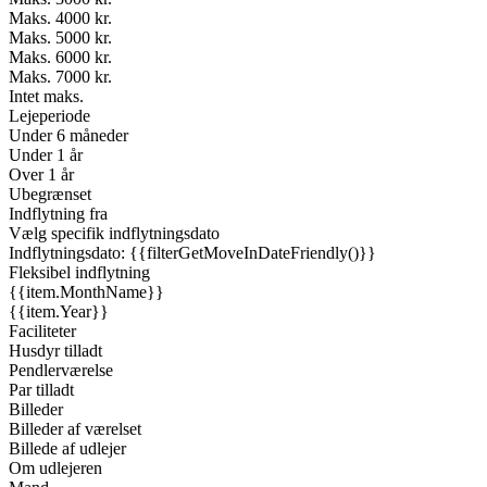
Maks. 4000 kr.
Maks. 5000 kr.
Maks. 6000 kr.
Maks. 7000 kr.
Intet maks.
Lejeperiode
Under 6 måneder
Under 1 år
Over 1 år
Ubegrænset
Indflytning fra
Vælg specifik indflytningsdato
Indflytningsdato: {{filterGetMoveInDateFriendly()}}
Fleksibel indflytning
{{item.MonthName}}
{{item.Year}}
Faciliteter
Husdyr tilladt
Pendlerværelse
Par tilladt
Billeder
Billeder af værelset
Billede af udlejer
Om udlejeren