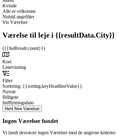
Mand
Kvinde
Alle er velkomne
Nulstil søgefilter
Vis Værelser
Værelse til leje
i {{resultData.City}}
({{listResult.count}})
Kort
Listevisning
Filter
Sortering:
{{sorting.keyHeadlineValue}}
Nyeste
Billigste
Indflytningsdato
Ingen Værelser fundet
Vi fandt desværre ingen Værelser med de angivne kriterier.