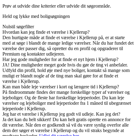
Prøv at udvide dine kriterier eller udvide dit søgeområde.
Held og lykke med boligsøgningen
Nulstil søgefilter
Hvordan kan jeg finde et værelse i Kjellerup?
Den hurtigste måde at finde et værelse i Kjellerup på, er at starte
med at søge i blandt de mange ledige værelser. Når du har fundet det
værelse der passer dig, så opretter du en profil og opgraderer til
Premium og kontakter udlejeren.
Har jeg gode muligheder for at finde et nyt hjem i Kjellerup?
JA! Dine muligheder meget gode hvis du gør de ting vi anbefaler.
Udfyld din profil, hold øje med nye boliger, kontakt så mange som
muligt er blandt nogle af de ting man skal gøre for at finde et
værelse i Kjellerup.
Kan man både leje værelser i kort og længere tid i Kjellerup?
På findroommate findes der mange forskellige typer af værelser og
lejeboliger. Og de fleste har forskellige lejeperioder. Du kan leje
værelser og lejeboliger med lejeperioder fra 1 måned til ubegrænset
lejeperiode i Kjellerup.
Jeg har et værelse i Kjellerup jeg godt vil udleje. Kan jeg det?
Ja det kan du helt sikkert! Du kan helt gratis oprette en annonce for
dit værelse. Når den er godkendt så vil du være synlig overfor alle
dem der søger et værelse i Kjellerup og du vil straks begynde at
modtage beskeder.
Udlej dit værelse her