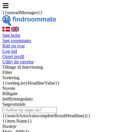
{{unreadMessages}}
Søg bolig
Søg roommates
Råd og svar
Log ind
Opret profil
Udlej dit værelse
Tilbage til listevisning
Filter
Sortering
{{sorting.keyHeadlineValue}}
Nyeste
Billigste
Indflytningsdato
Søgeområde
{{searchAreaAutocompleteResultHeadline()}}
{{item.Name}}
Husleje
Maks. 3000 kr.