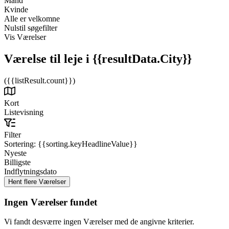
Mand
Kvinde
Alle er velkomne
Nulstil søgefilter
Vis Værelser
Værelse til leje
i {{resultData.City}}
({{listResult.count}})
Kort
Listevisning
Filter
Sortering:
{{sorting.keyHeadlineValue}}
Nyeste
Billigste
Indflytningsdato
Ingen Værelser fundet
Vi fandt desværre ingen Værelser med de angivne kriterier.