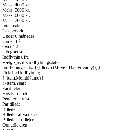
Maks. 4000 kr.
Maks. 5000 kr.
Maks. 6000 kr.
Maks. 7000 kr.
Intet maks.
Lejeperiode
Under 6 måneder
Under 1 år
Over 1 år
Ubegrænset
Indflytning fra
Vælg specifik indflytningsdato
Indflytningsdato: {{filterGetMoveInDateFriendly()}}
Fleksibel indflytning
{{item.MonthName}}
{{item.Year}}
Faciliteter
Husdyr tilladt
Pendlerværelse
Par tilladt
Billeder
Billeder af værelset
Billede af udlejer
Om udlejeren