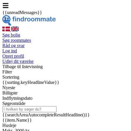
{{unreadMessages}}
Søg bolig
Søg roommates
Råd og svar
Log ind
Opret profil
Udlej dit værelse
Tilbage til listevisning
Filter
Sortering
{{sorting.keyHeadlineValue}}
Nyeste
Billigste
Indflytningsdato
Søgeområde
{{searchAreaAutocompleteResultHeadline()}}
{{item.Name}}
Husleje
Maks. 3000 kr.