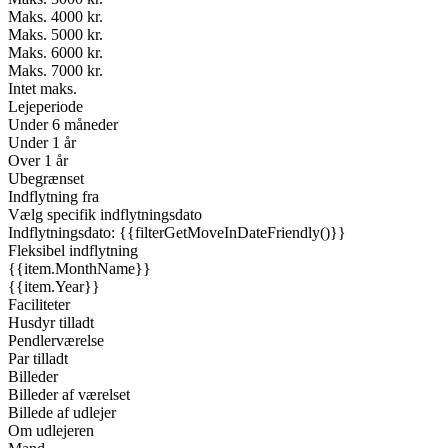
Maks. 4000 kr.
Maks. 5000 kr.
Maks. 6000 kr.
Maks. 7000 kr.
Intet maks.
Lejeperiode
Under 6 måneder
Under 1 år
Over 1 år
Ubegrænset
Indflytning fra
Vælg specifik indflytningsdato
Indflytningsdato: {{filterGetMoveInDateFriendly()}}
Fleksibel indflytning
{{item.MonthName}}
{{item.Year}}
Faciliteter
Husdyr tilladt
Pendlerværelse
Par tilladt
Billeder
Billeder af værelset
Billede af udlejer
Om udlejeren