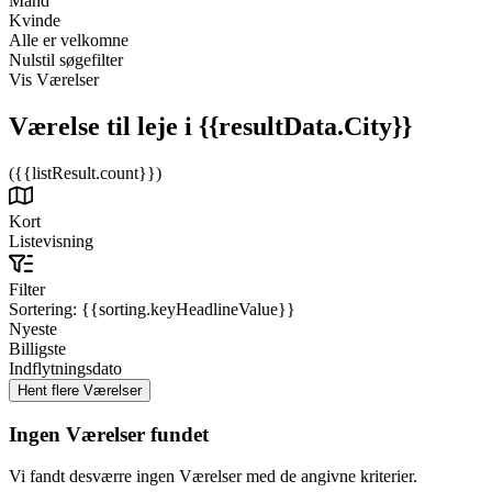
Mand
Kvinde
Alle er velkomne
Nulstil søgefilter
Vis Værelser
Værelse til leje
i {{resultData.City}}
({{listResult.count}})
Kort
Listevisning
Filter
Sortering:
{{sorting.keyHeadlineValue}}
Nyeste
Billigste
Indflytningsdato
Ingen Værelser fundet
Vi fandt desværre ingen Værelser med de angivne kriterier.