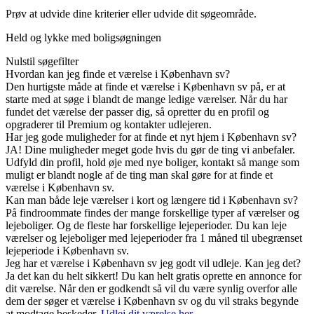
Prøv at udvide dine kriterier eller udvide dit søgeområde.
Held og lykke med boligsøgningen
Nulstil søgefilter
Hvordan kan jeg finde et værelse i København sv?
Den hurtigste måde at finde et værelse i København sv på, er at
starte med at søge i blandt de mange ledige værelser. Når du har
fundet det værelse der passer dig, så opretter du en profil og
opgraderer til Premium og kontakter udlejeren.
Har jeg gode muligheder for at finde et nyt hjem i København sv?
JA! Dine muligheder meget gode hvis du gør de ting vi anbefaler.
Udfyld din profil, hold øje med nye boliger, kontakt så mange som
muligt er blandt nogle af de ting man skal gøre for at finde et
værelse i København sv.
Kan man både leje værelser i kort og længere tid i København sv?
På findroommate findes der mange forskellige typer af værelser og
lejeboliger. Og de fleste har forskellige lejeperioder. Du kan leje
værelser og lejeboliger med lejeperioder fra 1 måned til ubegrænset
lejeperiode i København sv.
Jeg har et værelse i København sv jeg godt vil udleje. Kan jeg det?
Ja det kan du helt sikkert! Du kan helt gratis oprette en annonce for
dit værelse. Når den er godkendt så vil du være synlig overfor alle
dem der søger et værelse i København sv og du vil straks begynde
at modtage beskeder.
Udlej dit værelse her