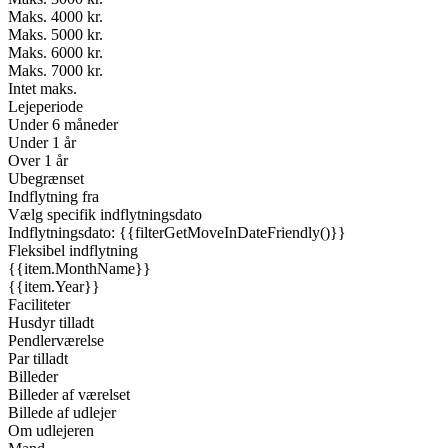
Maks. 4000 kr.
Maks. 5000 kr.
Maks. 6000 kr.
Maks. 7000 kr.
Intet maks.
Lejeperiode
Under 6 måneder
Under 1 år
Over 1 år
Ubegrænset
Indflytning fra
Vælg specifik indflytningsdato
Indflytningsdato: {{filterGetMoveInDateFriendly()}}
Fleksibel indflytning
{{item.MonthName}}
{{item.Year}}
Faciliteter
Husdyr tilladt
Pendlerværelse
Par tilladt
Billeder
Billeder af værelset
Billede af udlejer
Om udlejeren