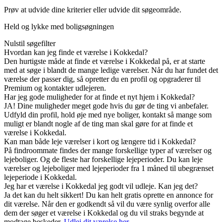
Prøv at udvide dine kriterier eller udvide dit søgeområde.
Held og lykke med boligsøgningen
Nulstil søgefilter
Hvordan kan jeg finde et værelse i Kokkedal?
Den hurtigste måde at finde et værelse i Kokkedal på, er at starte
med at søge i blandt de mange ledige værelser. Når du har fundet det
værelse der passer dig, så opretter du en profil og opgraderer til
Premium og kontakter udlejeren.
Har jeg gode muligheder for at finde et nyt hjem i Kokkedal?
JA! Dine muligheder meget gode hvis du gør de ting vi anbefaler.
Udfyld din profil, hold øje med nye boliger, kontakt så mange som
muligt er blandt nogle af de ting man skal gøre for at finde et
værelse i Kokkedal.
Kan man både leje værelser i kort og længere tid i Kokkedal?
På findroommate findes der mange forskellige typer af værelser og
lejeboliger. Og de fleste har forskellige lejeperioder. Du kan leje
værelser og lejeboliger med lejeperioder fra 1 måned til ubegrænset
lejeperiode i Kokkedal.
Jeg har et værelse i Kokkedal jeg godt vil udleje. Kan jeg det?
Ja det kan du helt sikkert! Du kan helt gratis oprette en annonce for
dit værelse. Når den er godkendt så vil du være synlig overfor alle
dem der søger et værelse i Kokkedal og du vil straks begynde at
modtage beskeder.
Udlej dit værelse her