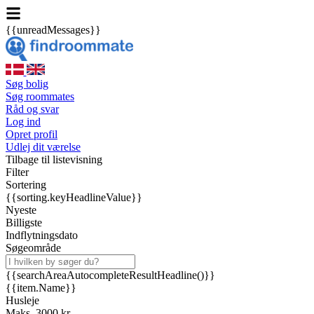
{{unreadMessages}}
Søg bolig
Søg roommates
Råd og svar
Log ind
Opret profil
Udlej dit værelse
Tilbage til listevisning
Filter
Sortering
{{sorting.keyHeadlineValue}}
Nyeste
Billigste
Indflytningsdato
Søgeområde
{{searchAreaAutocompleteResultHeadline()}}
{{item.Name}}
Husleje
Maks. 3000 kr.