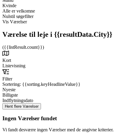
Mand
Kvinde
Alle er velkomne
Nulstil søgefilter
Vis Værelser
Værelse til leje
i {{resultData.City}}
({{listResult.count}})
Kort
Listevisning
Filter
Sortering:
{{sorting.keyHeadlineValue}}
Nyeste
Billigste
Indflytningsdato
Ingen Værelser fundet
Vi fandt desværre ingen Værelser med de angivne kriterier.