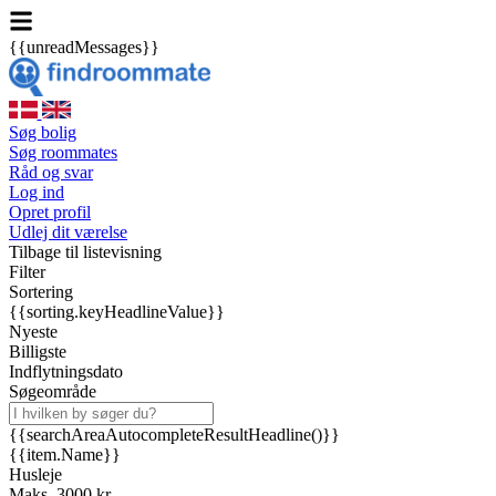
{{unreadMessages}}
Søg bolig
Søg roommates
Råd og svar
Log ind
Opret profil
Udlej dit værelse
Tilbage til listevisning
Filter
Sortering
{{sorting.keyHeadlineValue}}
Nyeste
Billigste
Indflytningsdato
Søgeområde
{{searchAreaAutocompleteResultHeadline()}}
{{item.Name}}
Husleje
Maks. 3000 kr.