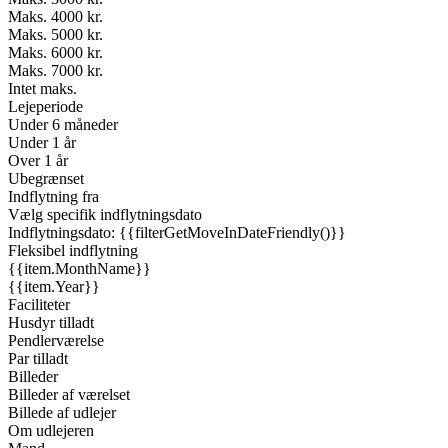
Maks. 4000 kr.
Maks. 5000 kr.
Maks. 6000 kr.
Maks. 7000 kr.
Intet maks.
Lejeperiode
Under 6 måneder
Under 1 år
Over 1 år
Ubegrænset
Indflytning fra
Vælg specifik indflytningsdato
Indflytningsdato: {{filterGetMoveInDateFriendly()}}
Fleksibel indflytning
{{item.MonthName}}
{{item.Year}}
Faciliteter
Husdyr tilladt
Pendlerværelse
Par tilladt
Billeder
Billeder af værelset
Billede af udlejer
Om udlejeren