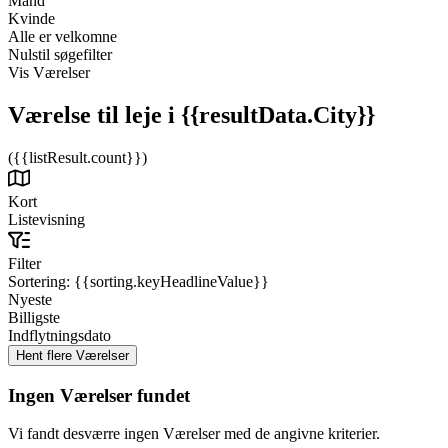
Mand
Kvinde
Alle er velkomne
Nulstil søgefilter
Vis Værelser
Værelse til leje
i {{resultData.City}}
({{listResult.count}})
Kort
Listevisning
Filter
Sortering:
{{sorting.keyHeadlineValue}}
Nyeste
Billigste
Indflytningsdato
Ingen Værelser fundet
Vi fandt desværre ingen Værelser med de angivne kriterier.