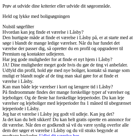
Prøv at udvide dine kriterier eller udvide dit søgeområde.
Held og lykke med boligsøgningen
Nulstil søgefilter
Hvordan kan jeg finde et værelse i Låsby?
Den hurtigste måde at finde et værelse i Låsby på, er at starte med at
søge i blandt de mange ledige værelser. Når du har fundet det
værelse der passer dig, så opretter du en profil og opgraderer til
Premium og kontakter udlejeren.
Har jeg gode muligheder for at finde et nyt hjem i Låsby?
JA! Dine muligheder meget gode hvis du gør de ting vi anbefaler.
Udfyld din profil, hold øje med nye boliger, kontakt så mange som
muligt er blandt nogle af de ting man skal gøre for at finde et
værelse i Låsby.
Kan man både leje værelser i kort og længere tid i Låsby?
På findroommate findes der mange forskellige typer af værelser og
lejeboliger. Og de fleste har forskellige lejeperioder. Du kan leje
værelser og lejeboliger med lejeperioder fra 1 måned til ubegrænset
lejeperiode i Låsby.
Jeg har et værelse i Låsby jeg godt vil udleje. Kan jeg det?
Ja det kan du helt sikkert! Du kan helt gratis oprette en annonce for
dit værelse. Når den er godkendt så vil du være synlig overfor alle
dem der søger et værelse i Låsby og du vil straks begynde at
modtage beskeder.
Udlej dit værelse her