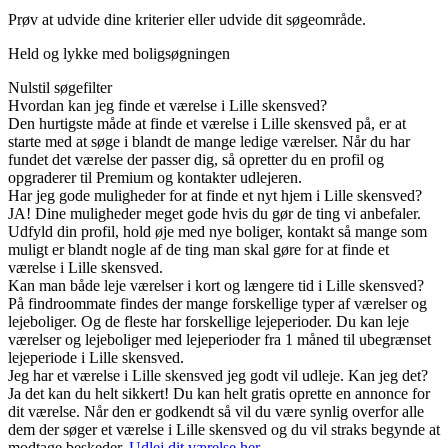
Prøv at udvide dine kriterier eller udvide dit søgeområde.
Held og lykke med boligsøgningen
Nulstil søgefilter
Hvordan kan jeg finde et værelse i Lille skensved?
Den hurtigste måde at finde et værelse i Lille skensved på, er at
starte med at søge i blandt de mange ledige værelser. Når du har
fundet det værelse der passer dig, så opretter du en profil og
opgraderer til Premium og kontakter udlejeren.
Har jeg gode muligheder for at finde et nyt hjem i Lille skensved?
JA! Dine muligheder meget gode hvis du gør de ting vi anbefaler.
Udfyld din profil, hold øje med nye boliger, kontakt så mange som
muligt er blandt nogle af de ting man skal gøre for at finde et
værelse i Lille skensved.
Kan man både leje værelser i kort og længere tid i Lille skensved?
På findroommate findes der mange forskellige typer af værelser og
lejeboliger. Og de fleste har forskellige lejeperioder. Du kan leje
værelser og lejeboliger med lejeperioder fra 1 måned til ubegrænset
lejeperiode i Lille skensved.
Jeg har et værelse i Lille skensved jeg godt vil udleje. Kan jeg det?
Ja det kan du helt sikkert! Du kan helt gratis oprette en annonce for
dit værelse. Når den er godkendt så vil du være synlig overfor alle
dem der søger et værelse i Lille skensved og du vil straks begynde at
modtage beskeder.
Udlej dit værelse her