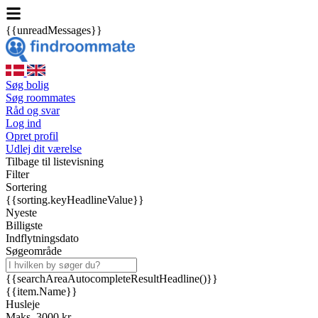
{{unreadMessages}}
Søg bolig
Søg roommates
Råd og svar
Log ind
Opret profil
Udlej dit værelse
Tilbage til listevisning
Filter
Sortering
{{sorting.keyHeadlineValue}}
Nyeste
Billigste
Indflytningsdato
Søgeområde
{{searchAreaAutocompleteResultHeadline()}}
{{item.Name}}
Husleje
Maks. 3000 kr.