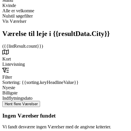
Mand
Kvinde
Alle er velkomne
Nulstil søgefilter
Vis Værelser
Værelse til leje
i {{resultData.City}}
({{listResult.count}})
Kort
Listevisning
Filter
Sortering:
{{sorting.keyHeadlineValue}}
Nyeste
Billigste
Indflytningsdato
Ingen Værelser fundet
Vi fandt desværre ingen Værelser med de angivne kriterier.