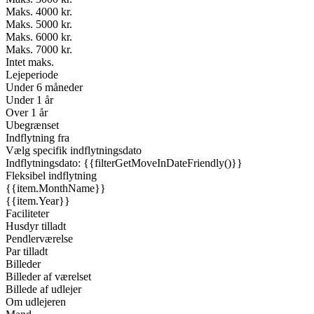
Maks. 4000 kr.
Maks. 5000 kr.
Maks. 6000 kr.
Maks. 7000 kr.
Intet maks.
Lejeperiode
Under 6 måneder
Under 1 år
Over 1 år
Ubegrænset
Indflytning fra
Vælg specifik indflytningsdato
Indflytningsdato: {{filterGetMoveInDateFriendly()}}
Fleksibel indflytning
{{item.MonthName}}
{{item.Year}}
Faciliteter
Husdyr tilladt
Pendlerværelse
Par tilladt
Billeder
Billeder af værelset
Billede af udlejer
Om udlejeren