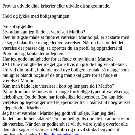
Prøv at udvide dine kriterier eller udvide dit søgeområde.
Held og lykke med boligsøgningen
Nulstil søgefilter
Hvordan kan jeg finde et værelse i Maribo?
Den hurtigste måde at finde et værelse i Maribo på, er at starte med
at søge i blandt de mange ledige værelser. Når du har fundet det
værelse der passer dig, så opretter du en profil og opgraderer til
Premium og kontakter udlejeren.
Har jeg gode muligheder for at finde et nyt hjem i Maribo?
JA! Dine muligheder meget gode hvis du gør de ting vi anbefaler.
Udfyld din profil, hold øje med nye boliger, kontakt så mange som
muligt er blandt nogle af de ting man skal gøre for at finde et
værelse i Maribo.
Kan man både leje værelser i kort og længere tid i Maribo?
På findroommate findes der mange forskellige typer af værelser og
lejeboliger. Og de fleste har forskellige lejeperioder. Du kan leje
værelser og lejeboliger med lejeperioder fra 1 måned til ubegrænset
lejeperiode i Maribo.
Jeg har et værelse i Maribo jeg godt vil udleje. Kan jeg det?
Ja det kan du helt sikkert! Du kan helt gratis oprette en annonce for
dit værelse. Når den er godkendt så vil du være synlig overfor alle
dem der søger et værelse i Maribo og du vil straks begynde at
modtage beskeder.
Udlej dit værelse her