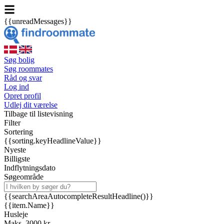
{{unreadMessages}}
Søg bolig
Søg roommates
Råd og svar
Log ind
Opret profil
Udlej dit værelse
Tilbage til listevisning
Filter
Sortering
{{sorting.keyHeadlineValue}}
Nyeste
Billigste
Indflytningsdato
Søgeområde
{{searchAreaAutocompleteResultHeadline()}}
{{item.Name}}
Husleje
Maks. 3000 kr.