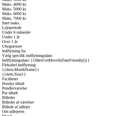
Maks. 4000 kr.
Maks. 5000 kr.
Maks. 6000 kr.
Maks. 7000 kr.
Intet maks.
Lejeperiode
Under 6 måneder
Under 1 år
Over 1 år
Ubegrænset
Indflytning fra
Vælg specifik indflytningsdato
Indflytningsdato: {{filterGetMoveInDateFriendly()}}
Fleksibel indflytning
{{item.MonthName}}
{{item.Year}}
Faciliteter
Husdyr tilladt
Pendlerværelse
Par tilladt
Billeder
Billeder af værelset
Billede af udlejer
Om udlejeren