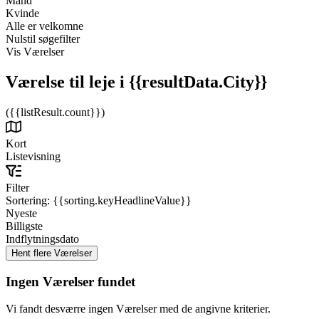
Mand
Kvinde
Alle er velkomne
Nulstil søgefilter
Vis Værelser
Værelse til leje
i {{resultData.City}}
({{listResult.count}})
Kort
Listevisning
Filter
Sortering:
{{sorting.keyHeadlineValue}}
Nyeste
Billigste
Indflytningsdato
Ingen Værelser fundet
Vi fandt desværre ingen Værelser med de angivne kriterier.