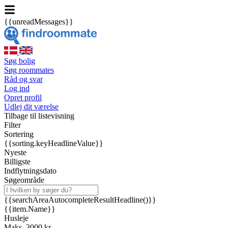
{{unreadMessages}}
Søg bolig
Søg roommates
Råd og svar
Log ind
Opret profil
Udlej dit værelse
Tilbage til listevisning
Filter
Sortering
{{sorting.keyHeadlineValue}}
Nyeste
Billigste
Indflytningsdato
Søgeområde
{{searchAreaAutocompleteResultHeadline()}}
{{item.Name}}
Husleje
Maks. 3000 kr.