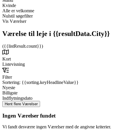
Mand
Kvinde
Alle er velkomne
Nulstil søgefilter
Vis Værelser
Værelse til leje
i {{resultData.City}}
({{listResult.count}})
Kort
Listevisning
Filter
Sortering:
{{sorting.keyHeadlineValue}}
Nyeste
Billigste
Indflytningsdato
Ingen Værelser fundet
Vi fandt desværre ingen Værelser med de angivne kriterier.