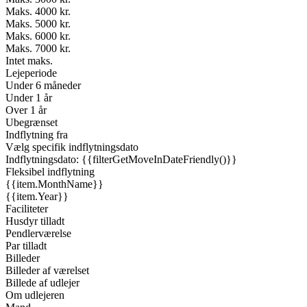
Maks. 4000 kr.
Maks. 5000 kr.
Maks. 6000 kr.
Maks. 7000 kr.
Intet maks.
Lejeperiode
Under 6 måneder
Under 1 år
Over 1 år
Ubegrænset
Indflytning fra
Vælg specifik indflytningsdato
Indflytningsdato: {{filterGetMoveInDateFriendly()}}
Fleksibel indflytning
{{item.MonthName}}
{{item.Year}}
Faciliteter
Husdyr tilladt
Pendlerværelse
Par tilladt
Billeder
Billeder af værelset
Billede af udlejer
Om udlejeren