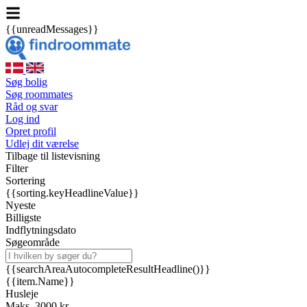
{{unreadMessages}}
Søg bolig
Søg roommates
Råd og svar
Log ind
Opret profil
Udlej dit værelse
Tilbage til listevisning
Filter
Sortering
{{sorting.keyHeadlineValue}}
Nyeste
Billigste
Indflytningsdato
Søgeområde
{{searchAreaAutocompleteResultHeadline()}}
{{item.Name}}
Husleje
Maks. 3000 kr.