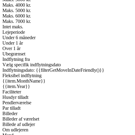
Maks. 4000 kr.
Maks. 5000 kr.
Maks. 6000 kr.
Maks. 7000 kr.
Intet maks.
Lejeperiode
Under 6 måneder
Under 1 år
Over 1 år
Ubegrænset
Indflytning fra
Vælg specifik indflytningsdato
Indflytningsdato: {{filterGetMoveInDateFriendly()}}
Fleksibel indflytning
{{item.MonthName}}
{{item.Year}}
Faciliteter
Husdyr tilladt
Pendlerværelse
Par tilladt
Billeder
Billeder af værelset
Billede af udlejer
Om udlejeren