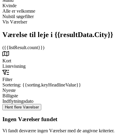
Mand
Kvinde
Alle er velkomne
Nulstil søgefilter
Vis Værelser
Værelse til leje
i {{resultData.City}}
({{listResult.count}})
Kort
Listevisning
Filter
Sortering:
{{sorting.keyHeadlineValue}}
Nyeste
Billigste
Indflytningsdato
Ingen Værelser fundet
Vi fandt desværre ingen Værelser med de angivne kriterier.