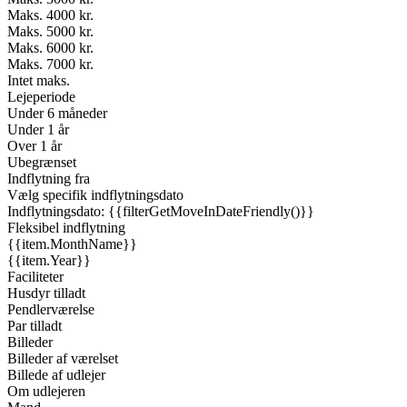
Maks. 4000 kr.
Maks. 5000 kr.
Maks. 6000 kr.
Maks. 7000 kr.
Intet maks.
Lejeperiode
Under 6 måneder
Under 1 år
Over 1 år
Ubegrænset
Indflytning fra
Vælg specifik indflytningsdato
Indflytningsdato: {{filterGetMoveInDateFriendly()}}
Fleksibel indflytning
{{item.MonthName}}
{{item.Year}}
Faciliteter
Husdyr tilladt
Pendlerværelse
Par tilladt
Billeder
Billeder af værelset
Billede af udlejer
Om udlejeren