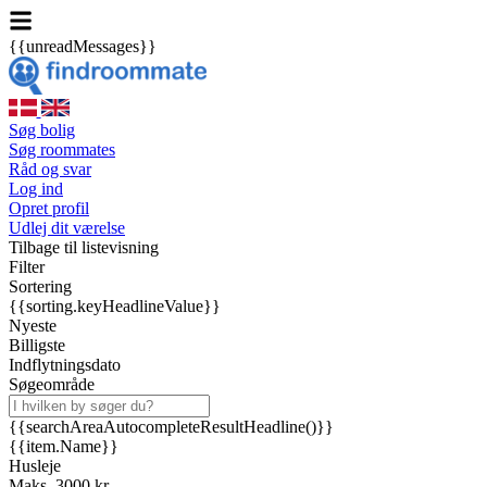
{{unreadMessages}}
Søg bolig
Søg roommates
Råd og svar
Log ind
Opret profil
Udlej dit værelse
Tilbage til listevisning
Filter
Sortering
{{sorting.keyHeadlineValue}}
Nyeste
Billigste
Indflytningsdato
Søgeområde
{{searchAreaAutocompleteResultHeadline()}}
{{item.Name}}
Husleje
Maks. 3000 kr.