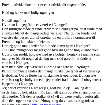
Prøv at udvide dine kriterier eller udvide dit søgeområde.
Held og lykke med boligsøgningen
Nulstil søgefilter
Hvordan kan jeg finde et værelse i Nørager?
Den hurtigste måde at finde et værelse i Nørager på, er at starte med
at søge i blandt de mange ledige værelser. Når du har fundet det
værelse der passer dig, så opretter du en profil og opgraderer til
Premium og kontakter udlejeren.
Har jeg gode muligheder for at finde et nyt hjem i Nørager?
JA! Dine muligheder meget gode hvis du gør de ting vi anbefaler.
Udfyld din profil, hold øje med nye boliger, kontakt så mange som
muligt er blandt nogle af de ting man skal gøre for at finde et
værelse i Nørager.
Kan man både leje værelser i kort og længere tid i Nørager?
På findroommate findes der mange forskellige typer af værelser og
lejeboliger. Og de fleste har forskellige lejeperioder. Du kan leje
værelser og lejeboliger med lejeperioder fra 1 måned til ubegrænset
lejeperiode i Nørager.
Jeg har et værelse i Nørager jeg godt vil udleje. Kan jeg det?
Ja det kan du helt sikkert! Du kan helt gratis oprette en annonce for
dit værelse. Når den er godkendt så vil du være synlig overfor alle
dem der søger et værelse i Nørager og du vil straks begynde at
modtage beskeder.
Udlej dit værelse her