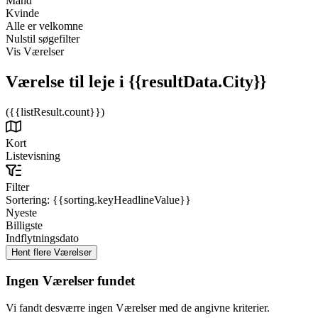
Mand
Kvinde
Alle er velkomne
Nulstil søgefilter
Vis Værelser
Værelse til leje
i {{resultData.City}}
({{listResult.count}})
Kort
Listevisning
Filter
Sortering:
{{sorting.keyHeadlineValue}}
Nyeste
Billigste
Indflytningsdato
Ingen Værelser fundet
Vi fandt desværre ingen Værelser med de angivne kriterier.