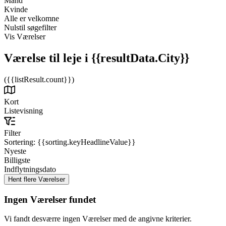
Mand
Kvinde
Alle er velkomne
Nulstil søgefilter
Vis Værelser
Værelse til leje
i {{resultData.City}}
({{listResult.count}})
Kort
Listevisning
Filter
Sortering:
{{sorting.keyHeadlineValue}}
Nyeste
Billigste
Indflytningsdato
Ingen Værelser fundet
Vi fandt desværre ingen Værelser med de angivne kriterier.