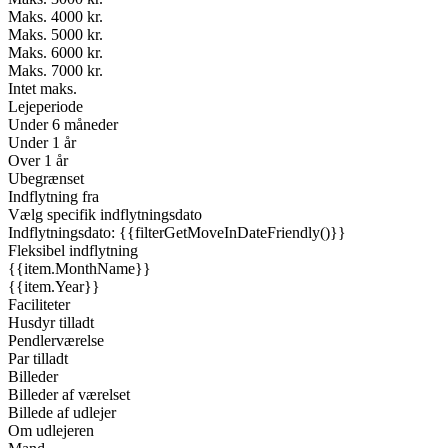
Maks. 4000 kr.
Maks. 5000 kr.
Maks. 6000 kr.
Maks. 7000 kr.
Intet maks.
Lejeperiode
Under 6 måneder
Under 1 år
Over 1 år
Ubegrænset
Indflytning fra
Vælg specifik indflytningsdato
Indflytningsdato: {{filterGetMoveInDateFriendly()}}
Fleksibel indflytning
{{item.MonthName}}
{{item.Year}}
Faciliteter
Husdyr tilladt
Pendlerværelse
Par tilladt
Billeder
Billeder af værelset
Billede af udlejer
Om udlejeren