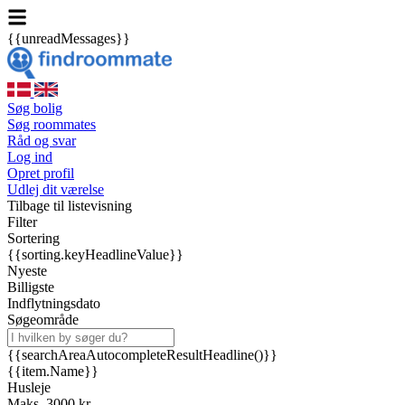
{{unreadMessages}}
Søg bolig
Søg roommates
Råd og svar
Log ind
Opret profil
Udlej dit værelse
Tilbage til listevisning
Filter
Sortering
{{sorting.keyHeadlineValue}}
Nyeste
Billigste
Indflytningsdato
Søgeområde
{{searchAreaAutocompleteResultHeadline()}}
{{item.Name}}
Husleje
Maks. 3000 kr.