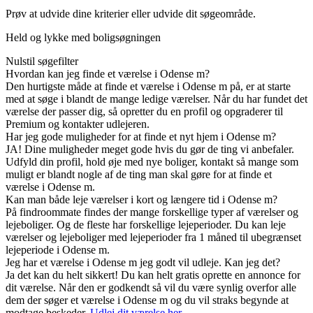
Prøv at udvide dine kriterier eller udvide dit søgeområde.
Held og lykke med boligsøgningen
Nulstil søgefilter
Hvordan kan jeg finde et værelse i Odense m?
Den hurtigste måde at finde et værelse i Odense m på, er at starte
med at søge i blandt de mange ledige værelser. Når du har fundet det
værelse der passer dig, så opretter du en profil og opgraderer til
Premium og kontakter udlejeren.
Har jeg gode muligheder for at finde et nyt hjem i Odense m?
JA! Dine muligheder meget gode hvis du gør de ting vi anbefaler.
Udfyld din profil, hold øje med nye boliger, kontakt så mange som
muligt er blandt nogle af de ting man skal gøre for at finde et
værelse i Odense m.
Kan man både leje værelser i kort og længere tid i Odense m?
På findroommate findes der mange forskellige typer af værelser og
lejeboliger. Og de fleste har forskellige lejeperioder. Du kan leje
værelser og lejeboliger med lejeperioder fra 1 måned til ubegrænset
lejeperiode i Odense m.
Jeg har et værelse i Odense m jeg godt vil udleje. Kan jeg det?
Ja det kan du helt sikkert! Du kan helt gratis oprette en annonce for
dit værelse. Når den er godkendt så vil du være synlig overfor alle
dem der søger et værelse i Odense m og du vil straks begynde at
modtage beskeder.
Udlej dit værelse her