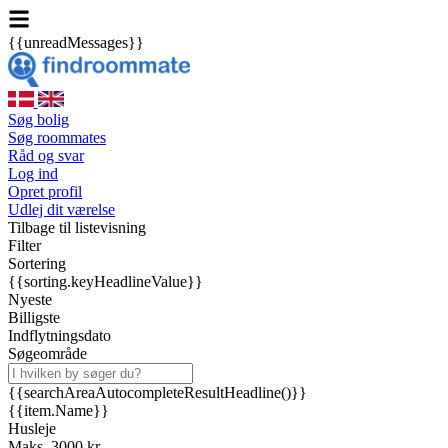
{{unreadMessages}}
Søg bolig
Søg roommates
Råd og svar
Log ind
Opret profil
Udlej dit værelse
Tilbage til listevisning
Filter
Sortering
{{sorting.keyHeadlineValue}}
Nyeste
Billigste
Indflytningsdato
Søgeområde
{{searchAreaAutocompleteResultHeadline()}}
{{item.Name}}
Husleje
Maks. 3000 kr.