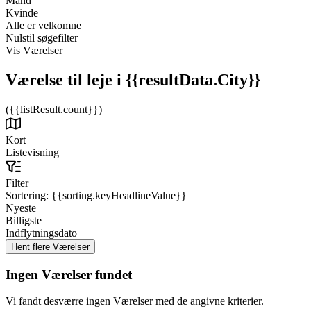
Mand
Kvinde
Alle er velkomne
Nulstil søgefilter
Vis Værelser
Værelse til leje
i {{resultData.City}}
({{listResult.count}})
Kort
Listevisning
Filter
Sortering:
{{sorting.keyHeadlineValue}}
Nyeste
Billigste
Indflytningsdato
Ingen Værelser fundet
Vi fandt desværre ingen Værelser med de angivne kriterier.