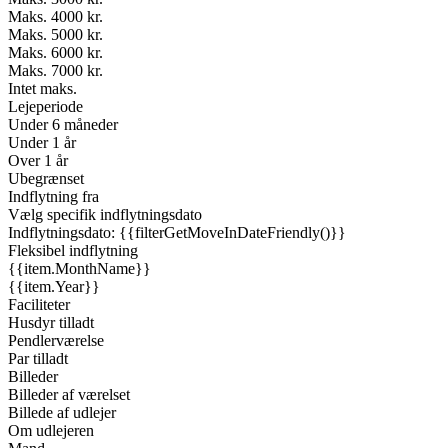
Maks. 4000 kr.
Maks. 5000 kr.
Maks. 6000 kr.
Maks. 7000 kr.
Intet maks.
Lejeperiode
Under 6 måneder
Under 1 år
Over 1 år
Ubegrænset
Indflytning fra
Vælg specifik indflytningsdato
Indflytningsdato: {{filterGetMoveInDateFriendly()}}
Fleksibel indflytning
{{item.MonthName}}
{{item.Year}}
Faciliteter
Husdyr tilladt
Pendlerværelse
Par tilladt
Billeder
Billeder af værelset
Billede af udlejer
Om udlejeren