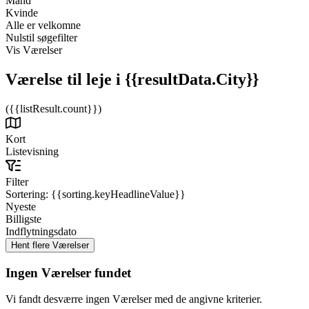
Mand
Kvinde
Alle er velkomne
Nulstil søgefilter
Vis Værelser
Værelse til leje
i {{resultData.City}}
({{listResult.count}})
Kort
Listevisning
Filter
Sortering:
{{sorting.keyHeadlineValue}}
Nyeste
Billigste
Indflytningsdato
Ingen Værelser fundet
Vi fandt desværre ingen Værelser med de angivne kriterier.