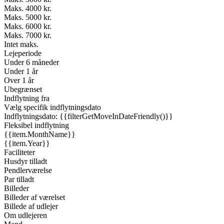
Maks. 4000 kr.
Maks. 5000 kr.
Maks. 6000 kr.
Maks. 7000 kr.
Intet maks.
Lejeperiode
Under 6 måneder
Under 1 år
Over 1 år
Ubegrænset
Indflytning fra
Vælg specifik indflytningsdato
Indflytningsdato: {{filterGetMoveInDateFriendly()}}
Fleksibel indflytning
{{item.MonthName}}
{{item.Year}}
Faciliteter
Husdyr tilladt
Pendlerværelse
Par tilladt
Billeder
Billeder af værelset
Billede af udlejer
Om udlejeren