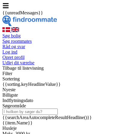
{{unreadMessages}}
Søg bolig
Søg roommates
Råd og svar
Log ind
Opret profil
Udlej dit værelse
Tilbage til listevisning
Filter
Sortering
{{sorting.keyHeadlineValue}}
Nyeste
Billigste
Indflytningsdato
Søgeområde
{{searchAreaAutocompleteResultHeadline()}}
{{item.Name}}
Husleje
Maks. 3000 kr.