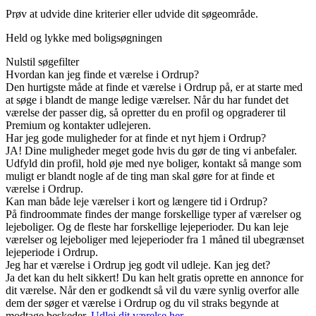
Prøv at udvide dine kriterier eller udvide dit søgeområde.
Held og lykke med boligsøgningen
Nulstil søgefilter
Hvordan kan jeg finde et værelse i Ordrup?
Den hurtigste måde at finde et værelse i Ordrup på, er at starte med
at søge i blandt de mange ledige værelser. Når du har fundet det
værelse der passer dig, så opretter du en profil og opgraderer til
Premium og kontakter udlejeren.
Har jeg gode muligheder for at finde et nyt hjem i Ordrup?
JA! Dine muligheder meget gode hvis du gør de ting vi anbefaler.
Udfyld din profil, hold øje med nye boliger, kontakt så mange som
muligt er blandt nogle af de ting man skal gøre for at finde et
værelse i Ordrup.
Kan man både leje værelser i kort og længere tid i Ordrup?
På findroommate findes der mange forskellige typer af værelser og
lejeboliger. Og de fleste har forskellige lejeperioder. Du kan leje
værelser og lejeboliger med lejeperioder fra 1 måned til ubegrænset
lejeperiode i Ordrup.
Jeg har et værelse i Ordrup jeg godt vil udleje. Kan jeg det?
Ja det kan du helt sikkert! Du kan helt gratis oprette en annonce for
dit værelse. Når den er godkendt så vil du være synlig overfor alle
dem der søger et værelse i Ordrup og du vil straks begynde at
modtage beskeder.
Udlej dit værelse her