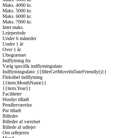
Maks. 4000 kr.
Maks. 5000 kr.
Maks. 6000 kr.
Maks. 7000 kr.
Intet maks.
Lejeperiode
Under 6 måneder
Under 1 år
Over 1 år
Ubegrænset
Indflytning fra
Vælg specifik indflytningsdato
Indflytningsdato: {{filterGetMoveInDateFriendly()}}
Fleksibel indflytning
{{item.MonthName}}
{{item.Year}}
Faciliteter
Husdyr tilladt
Pendlerværelse
Par tilladt
Billeder
Billeder af værelset
Billede af udlejer
Om udlejeren