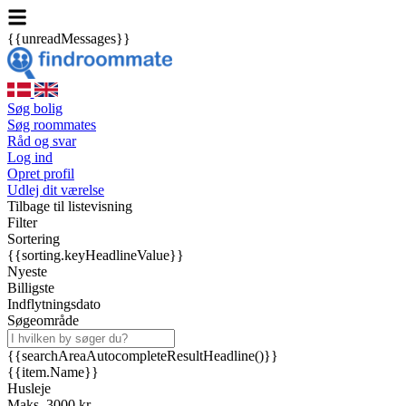
{{unreadMessages}}
Søg bolig
Søg roommates
Råd og svar
Log ind
Opret profil
Udlej dit værelse
Tilbage til listevisning
Filter
Sortering
{{sorting.keyHeadlineValue}}
Nyeste
Billigste
Indflytningsdato
Søgeområde
{{searchAreaAutocompleteResultHeadline()}}
{{item.Name}}
Husleje
Maks. 3000 kr.