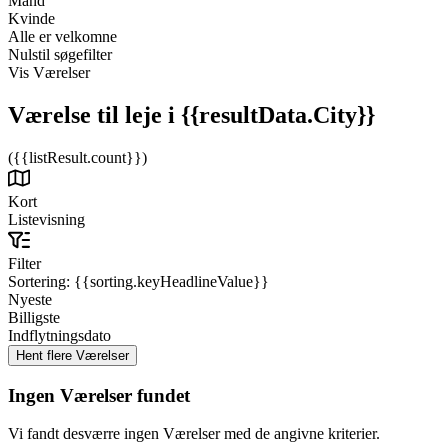
Mand
Kvinde
Alle er velkomne
Nulstil søgefilter
Vis Værelser
Værelse til leje
i {{resultData.City}}
({{listResult.count}})
Kort
Listevisning
Filter
Sortering:
{{sorting.keyHeadlineValue}}
Nyeste
Billigste
Indflytningsdato
Ingen Værelser fundet
Vi fandt desværre ingen Værelser med de angivne kriterier.