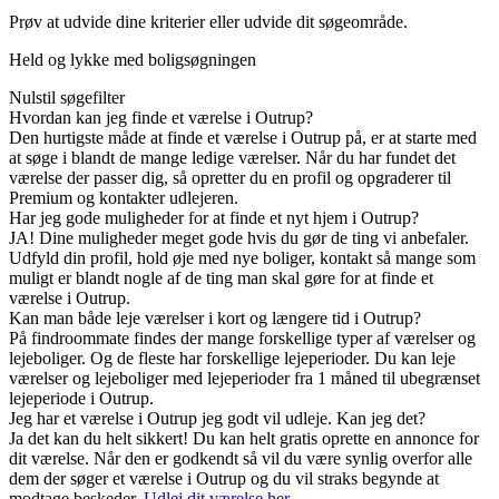
Prøv at udvide dine kriterier eller udvide dit søgeområde.
Held og lykke med boligsøgningen
Nulstil søgefilter
Hvordan kan jeg finde et værelse i Outrup?
Den hurtigste måde at finde et værelse i Outrup på, er at starte med
at søge i blandt de mange ledige værelser. Når du har fundet det
værelse der passer dig, så opretter du en profil og opgraderer til
Premium og kontakter udlejeren.
Har jeg gode muligheder for at finde et nyt hjem i Outrup?
JA! Dine muligheder meget gode hvis du gør de ting vi anbefaler.
Udfyld din profil, hold øje med nye boliger, kontakt så mange som
muligt er blandt nogle af de ting man skal gøre for at finde et
værelse i Outrup.
Kan man både leje værelser i kort og længere tid i Outrup?
På findroommate findes der mange forskellige typer af værelser og
lejeboliger. Og de fleste har forskellige lejeperioder. Du kan leje
værelser og lejeboliger med lejeperioder fra 1 måned til ubegrænset
lejeperiode i Outrup.
Jeg har et værelse i Outrup jeg godt vil udleje. Kan jeg det?
Ja det kan du helt sikkert! Du kan helt gratis oprette en annonce for
dit værelse. Når den er godkendt så vil du være synlig overfor alle
dem der søger et værelse i Outrup og du vil straks begynde at
modtage beskeder.
Udlej dit værelse her