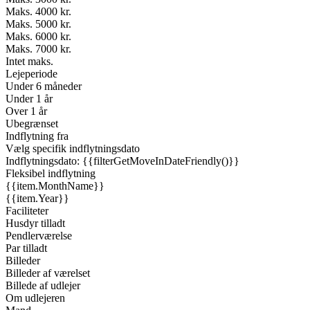
Maks. 4000 kr.
Maks. 5000 kr.
Maks. 6000 kr.
Maks. 7000 kr.
Intet maks.
Lejeperiode
Under 6 måneder
Under 1 år
Over 1 år
Ubegrænset
Indflytning fra
Vælg specifik indflytningsdato
Indflytningsdato: {{filterGetMoveInDateFriendly()}}
Fleksibel indflytning
{{item.MonthName}}
{{item.Year}}
Faciliteter
Husdyr tilladt
Pendlerværelse
Par tilladt
Billeder
Billeder af værelset
Billede af udlejer
Om udlejeren