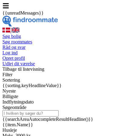
{{unreadMessages}}
Søg bolig
Søg roommates
Råd og svar
Log ind
Opret profil
Udlej dit værelse
Tilbage til listevisning
Filter
Sortering
{{sorting.keyHeadlineValue}}
Nyeste
Billigste
Indflytningsdato
Søgeområde
{{searchAreaAutocompleteResultHeadline()}}
{{item.Name}}
Husleje
Maks. 3000 kr.