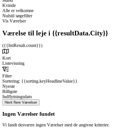
Mand
Kvinde
Alle er velkomne
Nulstil søgefilter
Vis Værelser
Værelse til leje
i {{resultData.City}}
({{listResult.count}})
Kort
Listevisning
Filter
Sortering:
{{sorting.keyHeadlineValue}}
Nyeste
Billigste
Indflytningsdato
Ingen Værelser fundet
Vi fandt desværre ingen Værelser med de angivne kriterier.