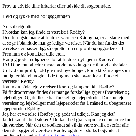
Prøv at udvide dine kriterier eller udvide dit søgeområde.
Held og lykke med boligsøgningen
Nulstil søgefilter
Hvordan kan jeg finde et værelse i Rødby?
Den hurtigste måde at finde et værelse i Rødby på, er at starte med
at søge i blandt de mange ledige værelser. Når du har fundet det
værelse der passer dig, så opretter du en profil og opgraderer til
Premium og kontakter udlejeren.
Har jeg gode muligheder for at finde et nyt hjem i Rødby?
JA! Dine muligheder meget gode hvis du gør de ting vi anbefaler.
Udfyld din profil, hold øje med nye boliger, kontakt så mange som
muligt er blandt nogle af de ting man skal gøre for at finde et
værelse i Rødby.
Kan man både leje værelser i kort og længere tid i Rødby?
På findroommate findes der mange forskellige typer af værelser og
lejeboliger. Og de fleste har forskellige lejeperioder. Du kan leje
værelser og lejeboliger med lejeperioder fra 1 måned til ubegrænset
lejeperiode i Rødby.
Jeg har et værelse i Rødby jeg godt vil udleje. Kan jeg det?
Ja det kan du helt sikkert! Du kan helt gratis oprette en annonce for
dit værelse. Når den er godkendt så vil du være synlig overfor alle
dem der søger et værelse i Rødby og du vil straks begynde at
modtage beskeder.
Udlej dit værelse her