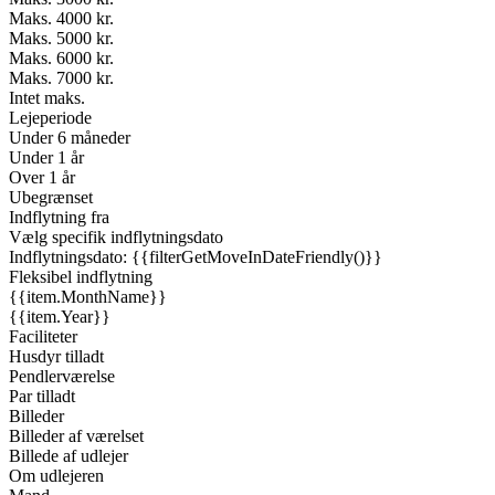
Maks. 4000 kr.
Maks. 5000 kr.
Maks. 6000 kr.
Maks. 7000 kr.
Intet maks.
Lejeperiode
Under 6 måneder
Under 1 år
Over 1 år
Ubegrænset
Indflytning fra
Vælg specifik indflytningsdato
Indflytningsdato: {{filterGetMoveInDateFriendly()}}
Fleksibel indflytning
{{item.MonthName}}
{{item.Year}}
Faciliteter
Husdyr tilladt
Pendlerværelse
Par tilladt
Billeder
Billeder af værelset
Billede af udlejer
Om udlejeren