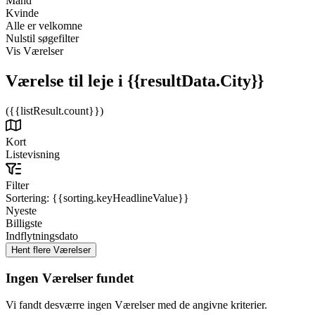
Mand
Kvinde
Alle er velkomne
Nulstil søgefilter
Vis Værelser
Værelse til leje
i {{resultData.City}}
({{listResult.count}})
Kort
Listevisning
Filter
Sortering:
{{sorting.keyHeadlineValue}}
Nyeste
Billigste
Indflytningsdato
Ingen Værelser fundet
Vi fandt desværre ingen Værelser med de angivne kriterier.