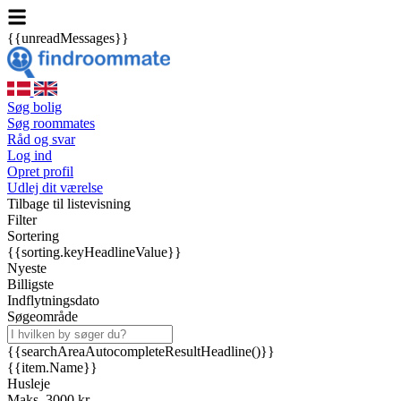
{{unreadMessages}}
Søg bolig
Søg roommates
Råd og svar
Log ind
Opret profil
Udlej dit værelse
Tilbage til listevisning
Filter
Sortering
{{sorting.keyHeadlineValue}}
Nyeste
Billigste
Indflytningsdato
Søgeområde
{{searchAreaAutocompleteResultHeadline()}}
{{item.Name}}
Husleje
Maks. 3000 kr.