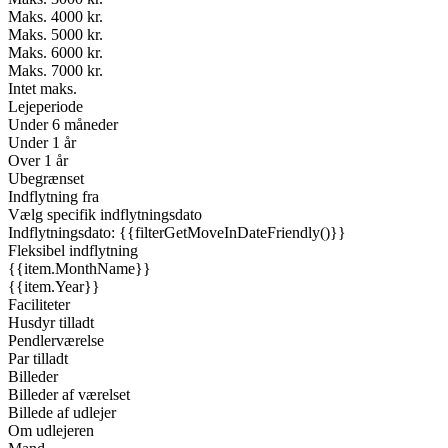
Maks. 4000 kr.
Maks. 5000 kr.
Maks. 6000 kr.
Maks. 7000 kr.
Intet maks.
Lejeperiode
Under 6 måneder
Under 1 år
Over 1 år
Ubegrænset
Indflytning fra
Vælg specifik indflytningsdato
Indflytningsdato: {{filterGetMoveInDateFriendly()}}
Fleksibel indflytning
{{item.MonthName}}
{{item.Year}}
Faciliteter
Husdyr tilladt
Pendlerværelse
Par tilladt
Billeder
Billeder af værelset
Billede af udlejer
Om udlejeren