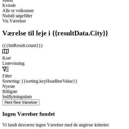
Mand
Kvinde
Alle er velkomne
Nulstil søgefilter
Vis Værelser
Værelse til leje
i {{resultData.City}}
({{listResult.count}})
Kort
Listevisning
Filter
Sortering:
{{sorting.keyHeadlineValue}}
Nyeste
Billigste
Indflytningsdato
Ingen Værelser fundet
Vi fandt desværre ingen Værelser med de angivne kriterier.