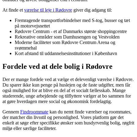
At finde et
værelse til leje i Rødovre
giver dig adgang til:
Fremragende transportforbindelser med S-tog, busser og tæt
på motorvejsnettet
Rødovre Centrum - et af Danmarks største shoppingcentre
Rekreative områder som Damhusengen og Vestvolden
Moderne faciliteter som Rødovre Centrum Arena og
svømmehal
Kort afstand til uddannelsesinstitutioner i København
Fordele ved at dele bolig i Rødovre
Der er mange fordele ved at vælge et delevenligt værelse i Rødovre.
Du sparer ikke kun penge på huslejen og de faste udgifter, men får
også mulighed for at blive en del af et socialt fællesskab. Mange
studerende, unge arbejdende og tilflyttere vælger at bo sammen for
at gøre hverdagen mere social og økonomisk fordelagtig.
Gennem
Findroommate
kan du nemt finde værelser og roommates,
der matcher din livsstil og personlighed. Vores platform gør det
enkelt at søge efter specifikke ønsker som husdyrvenlig bolig, røgfrit
miljø eller særlige faciliteter.