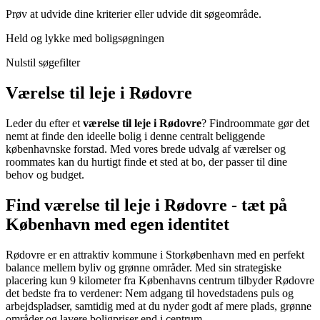
Prøv at udvide dine kriterier eller udvide dit søgeområde.
Held og lykke med boligsøgningen
Nulstil søgefilter
Værelse til leje i Rødovre
Leder du efter et
værelse til leje i Rødovre
? Findroommate gør det
nemt at finde den ideelle bolig i denne centralt beliggende
københavnske forstad. Med vores brede udvalg af værelser og
roommates kan du hurtigt finde et sted at bo, der passer til dine
behov og budget.
Find værelse til leje i Rødovre - tæt på
København med egen identitet
Rødovre er en attraktiv kommune i Storkøbenhavn med en perfekt
balance mellem byliv og grønne områder. Med sin strategiske
placering kun 9 kilometer fra Københavns centrum tilbyder Rødovre
det bedste fra to verdener: Nem adgang til hovedstadens puls og
arbejdspladser, samtidig med at du nyder godt af mere plads, grønne
områder og lavere boligpriser end i centrum.