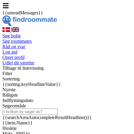
{{unreadMessages}}
Søg bolig
Søg roommates
Råd og svar
Log ind
Opret profil
Udlej dit værelse
Tilbage til listevisning
Filter
Sortering
{{sorting.keyHeadlineValue}}
Nyeste
Billigste
Indflytningsdato
Søgeområde
{{searchAreaAutocompleteResultHeadline()}}
{{item.Name}}
Husleje
Maks. 3000 kr.