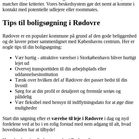
matcher dine kriterier. Vores beskedsystem gør det nemt at komme i
kontakt med potentielle udlejere eller roommates.
Tips til boligsøgning i Rødovre
Rødovre er en populær kommune på grund af den gode beliggenhed
og de lavere priser sammenlignet med Københavns centrum. Her er
nogle tips til din boligsøgning:
Vær hurtig - attraktive værelser i Storkøbenhavn bliver hurtigt
lejet ud
Overvej transporttiden til din arbejdsplads eller
uddannelsesinstitution
Tænk over hvilken del af Rødovre der passer bedst til din
livsstil
Sørg for at din profil er detaljeret og fremstår seriøs og
pålidelig
Vær fleksibel med hensyn til indflytningsdato for at øge dine
muligheder
Start din søgning efter et
værelse til leje i Rødovre
i dag og nyd
fordelene ved at bo i en rolig forstad med nem adgang til alt, hvad
hovedstaden har at tilbyde!