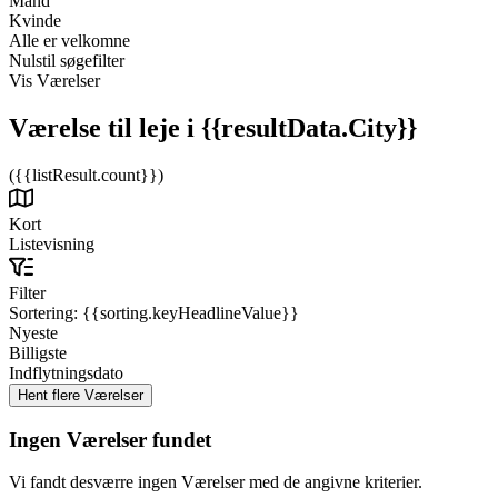
Mand
Kvinde
Alle er velkomne
Nulstil søgefilter
Vis Værelser
Værelse til leje
i {{resultData.City}}
({{listResult.count}})
Kort
Listevisning
Filter
Sortering:
{{sorting.keyHeadlineValue}}
Nyeste
Billigste
Indflytningsdato
Ingen Værelser fundet
Vi fandt desværre ingen Værelser med de angivne kriterier.