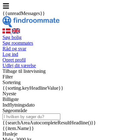
{{unreadMessages}}
Søg bolig
Søg roommates
Råd og svar
Log ind
Opret profil
Udlej dit værelse
Tilbage til listevisning
Filter
Sortering
{{sorting.keyHeadlineValue}}
Nyeste
Billigste
Indflytningsdato
Søgeområde
{{searchAreaAutocompleteResultHeadline()}}
{{item.Name}}
Husleje
Maks. 3000 kr.