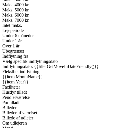
Maks. 4000 kr.
Maks. 5000 kr.
Maks. 6000 kr.
Maks. 7000 kr.
Intet maks.
Lejeperiode
Under 6 måneder
Under 1 år
Over 1 år
Ubegrænset
Indflytning fra
Vælg specifik indflytningsdato
Indflytningsdato: {{filterGetMoveInDateFriendly()}}
Fleksibel indflytning
{{item.MonthName}}
{{item.Year}}
Faciliteter
Husdyr tilladt
Pendlerværelse
Par tilladt
Billeder
Billeder af værelset
Billede af udlejer
Om udlejeren