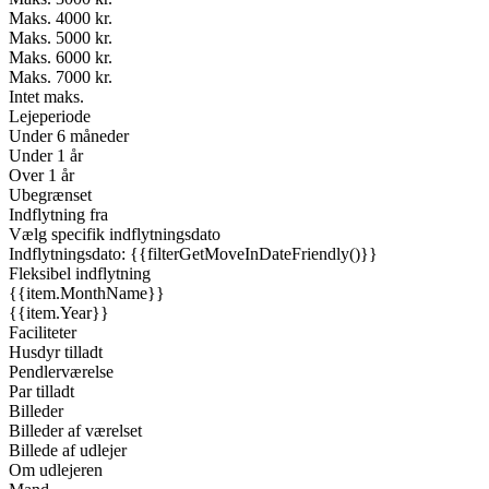
Maks. 4000 kr.
Maks. 5000 kr.
Maks. 6000 kr.
Maks. 7000 kr.
Intet maks.
Lejeperiode
Under 6 måneder
Under 1 år
Over 1 år
Ubegrænset
Indflytning fra
Vælg specifik indflytningsdato
Indflytningsdato: {{filterGetMoveInDateFriendly()}}
Fleksibel indflytning
{{item.MonthName}}
{{item.Year}}
Faciliteter
Husdyr tilladt
Pendlerværelse
Par tilladt
Billeder
Billeder af værelset
Billede af udlejer
Om udlejeren