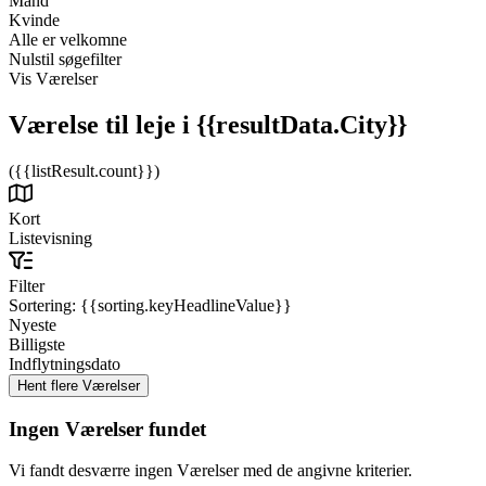
Mand
Kvinde
Alle er velkomne
Nulstil søgefilter
Vis Værelser
Værelse til leje
i {{resultData.City}}
({{listResult.count}})
Kort
Listevisning
Filter
Sortering:
{{sorting.keyHeadlineValue}}
Nyeste
Billigste
Indflytningsdato
Ingen Værelser fundet
Vi fandt desværre ingen Værelser med de angivne kriterier.