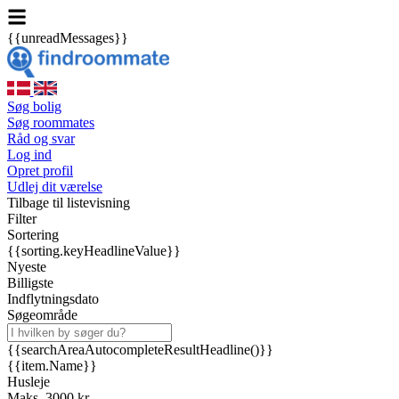
{{unreadMessages}}
Søg bolig
Søg roommates
Råd og svar
Log ind
Opret profil
Udlej dit værelse
Tilbage til listevisning
Filter
Sortering
{{sorting.keyHeadlineValue}}
Nyeste
Billigste
Indflytningsdato
Søgeområde
{{searchAreaAutocompleteResultHeadline()}}
{{item.Name}}
Husleje
Maks. 3000 kr.