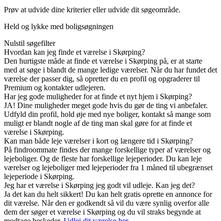
Prøv at udvide dine kriterier eller udvide dit søgeområde.
Held og lykke med boligsøgningen
Nulstil søgefilter
Hvordan kan jeg finde et værelse i Skørping?
Den hurtigste måde at finde et værelse i Skørping på, er at starte
med at søge i blandt de mange ledige værelser. Når du har fundet det
værelse der passer dig, så opretter du en profil og opgraderer til
Premium og kontakter udlejeren.
Har jeg gode muligheder for at finde et nyt hjem i Skørping?
JA! Dine muligheder meget gode hvis du gør de ting vi anbefaler.
Udfyld din profil, hold øje med nye boliger, kontakt så mange som
muligt er blandt nogle af de ting man skal gøre for at finde et
værelse i Skørping.
Kan man både leje værelser i kort og længere tid i Skørping?
På findroommate findes der mange forskellige typer af værelser og
lejeboliger. Og de fleste har forskellige lejeperioder. Du kan leje
værelser og lejeboliger med lejeperioder fra 1 måned til ubegrænset
lejeperiode i Skørping.
Jeg har et værelse i Skørping jeg godt vil udleje. Kan jeg det?
Ja det kan du helt sikkert! Du kan helt gratis oprette en annonce for
dit værelse. Når den er godkendt så vil du være synlig overfor alle
dem der søger et værelse i Skørping og du vil straks begynde at
modtage beskeder.
Udlej dit værelse her