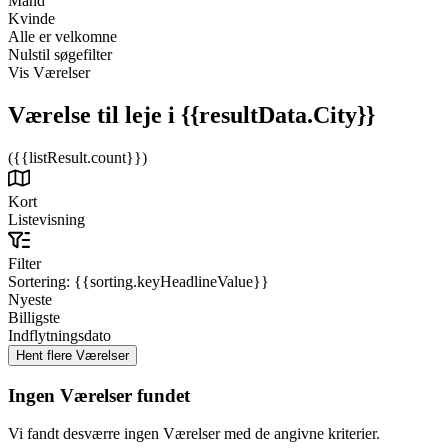
Mand
Kvinde
Alle er velkomne
Nulstil søgefilter
Vis Værelser
Værelse til leje
i {{resultData.City}}
({{listResult.count}})
Kort
Listevisning
Filter
Sortering:
{{sorting.keyHeadlineValue}}
Nyeste
Billigste
Indflytningsdato
Ingen Værelser fundet
Vi fandt desværre ingen Værelser med de angivne kriterier.