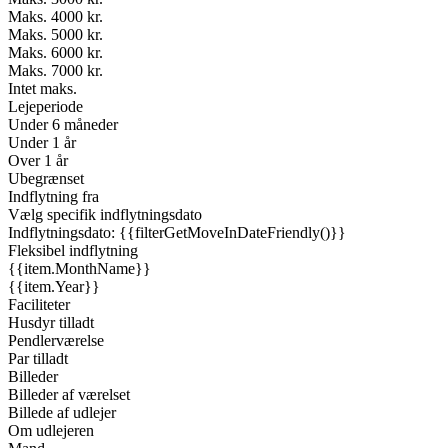
Maks. 4000 kr.
Maks. 5000 kr.
Maks. 6000 kr.
Maks. 7000 kr.
Intet maks.
Lejeperiode
Under 6 måneder
Under 1 år
Over 1 år
Ubegrænset
Indflytning fra
Vælg specifik indflytningsdato
Indflytningsdato: {{filterGetMoveInDateFriendly()}}
Fleksibel indflytning
{{item.MonthName}}
{{item.Year}}
Faciliteter
Husdyr tilladt
Pendlerværelse
Par tilladt
Billeder
Billeder af værelset
Billede af udlejer
Om udlejeren