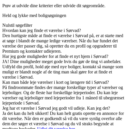
Prøv at udvide dine kriterier eller udvide dit søgeområde.
Held og lykke med boligsøgningen
Nulstil søgefilter
Hvordan kan jeg finde et værelse i Sørvad?
Den hurtigste måde at finde et værelse i Sørvad på, er at starte med
at søge i blandt de mange ledige værelser. Når du har fundet det
værelse der passer dig, så opretter du en profil og opgraderer til
Premium og kontakter udlejeren.
Har jeg gode muligheder for at finde et nyt hjem i Sørvad?
JA! Dine muligheder meget gode hvis du gør de ting vi anbefaler.
Udfyld din profil, hold øje med nye boliger, kontakt så mange som
muligt er blandt nogle af de ting man skal gøre for at finde et
værelse i Sørvad.
Kan man både leje værelser i kort og længere tid i Sørvad?
På findroommate findes der mange forskellige typer af værelser og
lejeboliger. Og de fleste har forskellige lejeperioder. Du kan leje
værelser og lejeboliger med lejeperioder fra 1 måned til ubegrænset
lejeperiode i Sørvad.
Jeg har et værelse i Sørvad jeg godt vil udleje. Kan jeg det?
Ja det kan du helt sikkert! Du kan helt gratis oprette en annonce for
dit værelse. Når den er godkendt så vil du være synlig overfor alle
dem der søger et værelse i Sørvad og du vil straks begynde at
modtage beskeder.
Udlej dit værelse her