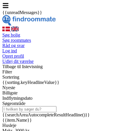
{{unreadMessages}}
Søg bolig
Søg roommates
Råd og svar
Log ind
Opret profil
Udlej dit værelse
Tilbage til listevisning
Filter
Sortering
{{sorting.keyHeadlineValue}}
Nyeste
Billigste
Indflytningsdato
Søgeområde
{{searchAreaAutocompleteResultHeadline()}}
{{item.Name}}
Husleje
Maks. 3000 kr.