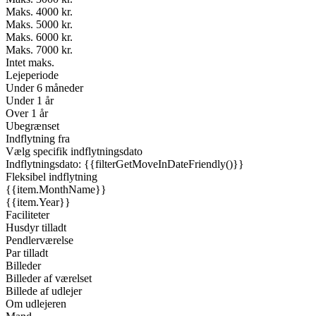
Maks. 4000 kr.
Maks. 5000 kr.
Maks. 6000 kr.
Maks. 7000 kr.
Intet maks.
Lejeperiode
Under 6 måneder
Under 1 år
Over 1 år
Ubegrænset
Indflytning fra
Vælg specifik indflytningsdato
Indflytningsdato: {{filterGetMoveInDateFriendly()}}
Fleksibel indflytning
{{item.MonthName}}
{{item.Year}}
Faciliteter
Husdyr tilladt
Pendlerværelse
Par tilladt
Billeder
Billeder af værelset
Billede af udlejer
Om udlejeren