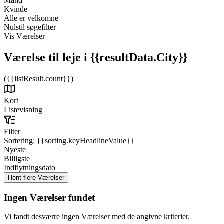
Mand
Kvinde
Alle er velkomne
Nulstil søgefilter
Vis Værelser
Værelse til leje
i {{resultData.City}}
({{listResult.count}})
Kort
Listevisning
Filter
Sortering:
{{sorting.keyHeadlineValue}}
Nyeste
Billigste
Indflytningsdato
Ingen Værelser fundet
Vi fandt desværre ingen Værelser med de angivne kriterier.