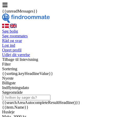
{{unreadMessages}}
Søg bolig
Søg roommates
Råd og svar
Log ind
Opret profil
Udlej dit værelse
Tilbage til listevisning
Filter
Sortering
{{sorting.keyHeadlineValue}}
Nyeste
Billigste
Indflytningsdato
Søgeområde
{{searchAreaAutocompleteResultHeadline()}}
{{item.Name}}
Husleje
Maks. 3000 kr.