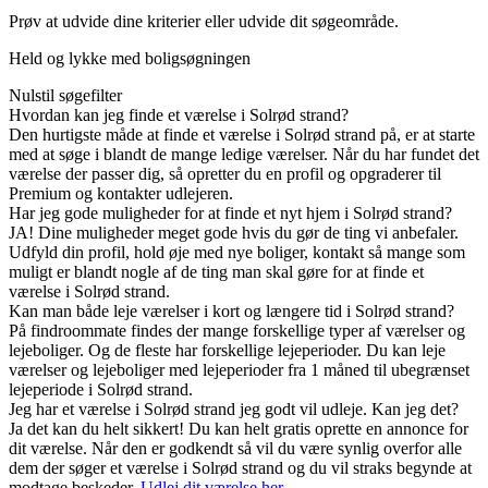
Prøv at udvide dine kriterier eller udvide dit søgeområde.
Held og lykke med boligsøgningen
Nulstil søgefilter
Hvordan kan jeg finde et værelse i Solrød strand?
Den hurtigste måde at finde et værelse i Solrød strand på, er at starte
med at søge i blandt de mange ledige værelser. Når du har fundet det
værelse der passer dig, så opretter du en profil og opgraderer til
Premium og kontakter udlejeren.
Har jeg gode muligheder for at finde et nyt hjem i Solrød strand?
JA! Dine muligheder meget gode hvis du gør de ting vi anbefaler.
Udfyld din profil, hold øje med nye boliger, kontakt så mange som
muligt er blandt nogle af de ting man skal gøre for at finde et
værelse i Solrød strand.
Kan man både leje værelser i kort og længere tid i Solrød strand?
På findroommate findes der mange forskellige typer af værelser og
lejeboliger. Og de fleste har forskellige lejeperioder. Du kan leje
værelser og lejeboliger med lejeperioder fra 1 måned til ubegrænset
lejeperiode i Solrød strand.
Jeg har et værelse i Solrød strand jeg godt vil udleje. Kan jeg det?
Ja det kan du helt sikkert! Du kan helt gratis oprette en annonce for
dit værelse. Når den er godkendt så vil du være synlig overfor alle
dem der søger et værelse i Solrød strand og du vil straks begynde at
modtage beskeder.
Udlej dit værelse her