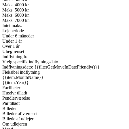
Maks. 4000 kr.
Maks. 5000 kr.
Maks. 6000 kr.
Maks. 7000 kr.
Intet maks.
Lejeperiode
Under 6 måneder
Under 1 år
Over 1 år
Ubegrænset
Indflytning fra
Vælg specifik indflytningsdato
Indflytningsdato: {{filterGetMoveInDateFriendly()}}
Fleksibel indflytning
{{item.MonthName}}
{{item.Year}}
Faciliteter
Husdyr tilladt
Pendlerværelse
Par tilladt
Billeder
Billeder af værelset
Billede af udlejer
Om udlejeren