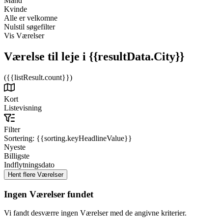
Mand
Kvinde
Alle er velkomne
Nulstil søgefilter
Vis Værelser
Værelse til leje
i {{resultData.City}}
({{listResult.count}})
Kort
Listevisning
Filter
Sortering:
{{sorting.keyHeadlineValue}}
Nyeste
Billigste
Indflytningsdato
Ingen Værelser fundet
Vi fandt desværre ingen Værelser med de angivne kriterier.