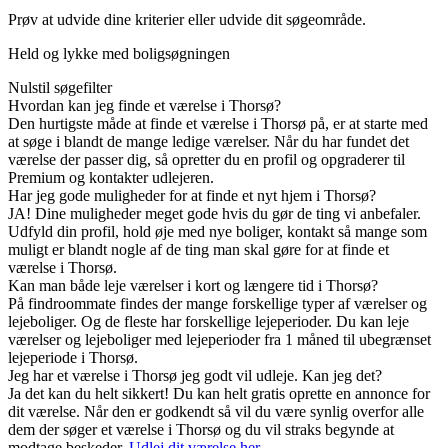
Prøv at udvide dine kriterier eller udvide dit søgeområde.
Held og lykke med boligsøgningen
Nulstil søgefilter
Hvordan kan jeg finde et værelse i Thorsø?
Den hurtigste måde at finde et værelse i Thorsø på, er at starte med
at søge i blandt de mange ledige værelser. Når du har fundet det
værelse der passer dig, så opretter du en profil og opgraderer til
Premium og kontakter udlejeren.
Har jeg gode muligheder for at finde et nyt hjem i Thorsø?
JA! Dine muligheder meget gode hvis du gør de ting vi anbefaler.
Udfyld din profil, hold øje med nye boliger, kontakt så mange som
muligt er blandt nogle af de ting man skal gøre for at finde et
værelse i Thorsø.
Kan man både leje værelser i kort og længere tid i Thorsø?
På findroommate findes der mange forskellige typer af værelser og
lejeboliger. Og de fleste har forskellige lejeperioder. Du kan leje
værelser og lejeboliger med lejeperioder fra 1 måned til ubegrænset
lejeperiode i Thorsø.
Jeg har et værelse i Thorsø jeg godt vil udleje. Kan jeg det?
Ja det kan du helt sikkert! Du kan helt gratis oprette en annonce for
dit værelse. Når den er godkendt så vil du være synlig overfor alle
dem der søger et værelse i Thorsø og du vil straks begynde at
modtage beskeder.
Udlej dit værelse her