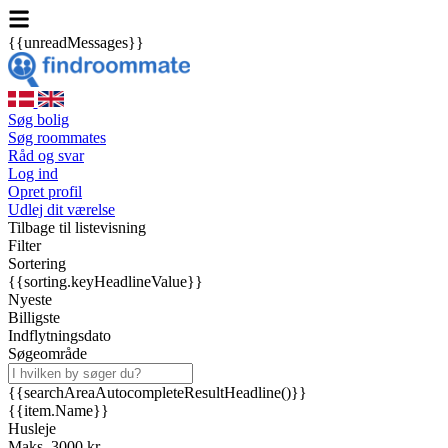
{{unreadMessages}}
Søg bolig
Søg roommates
Råd og svar
Log ind
Opret profil
Udlej dit værelse
Tilbage til listevisning
Filter
Sortering
{{sorting.keyHeadlineValue}}
Nyeste
Billigste
Indflytningsdato
Søgeområde
{{searchAreaAutocompleteResultHeadline()}}
{{item.Name}}
Husleje
Maks. 3000 kr.