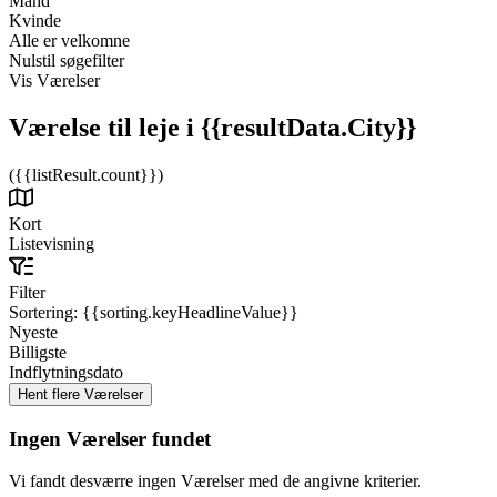
Mand
Kvinde
Alle er velkomne
Nulstil søgefilter
Vis Værelser
Værelse til leje
i {{resultData.City}}
({{listResult.count}})
Kort
Listevisning
Filter
Sortering:
{{sorting.keyHeadlineValue}}
Nyeste
Billigste
Indflytningsdato
Ingen Værelser fundet
Vi fandt desværre ingen Værelser med de angivne kriterier.