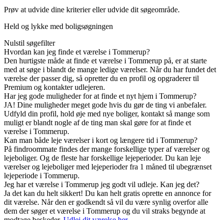
Prøv at udvide dine kriterier eller udvide dit søgeområde.
Held og lykke med boligsøgningen
Nulstil søgefilter
Hvordan kan jeg finde et værelse i Tommerup?
Den hurtigste måde at finde et værelse i Tommerup på, er at starte
med at søge i blandt de mange ledige værelser. Når du har fundet det
værelse der passer dig, så opretter du en profil og opgraderer til
Premium og kontakter udlejeren.
Har jeg gode muligheder for at finde et nyt hjem i Tommerup?
JA! Dine muligheder meget gode hvis du gør de ting vi anbefaler.
Udfyld din profil, hold øje med nye boliger, kontakt så mange som
muligt er blandt nogle af de ting man skal gøre for at finde et
værelse i Tommerup.
Kan man både leje værelser i kort og længere tid i Tommerup?
På findroommate findes der mange forskellige typer af værelser og
lejeboliger. Og de fleste har forskellige lejeperioder. Du kan leje
værelser og lejeboliger med lejeperioder fra 1 måned til ubegrænset
lejeperiode i Tommerup.
Jeg har et værelse i Tommerup jeg godt vil udleje. Kan jeg det?
Ja det kan du helt sikkert! Du kan helt gratis oprette en annonce for
dit værelse. Når den er godkendt så vil du være synlig overfor alle
dem der søger et værelse i Tommerup og du vil straks begynde at
modtage beskeder.
Udlej dit værelse her