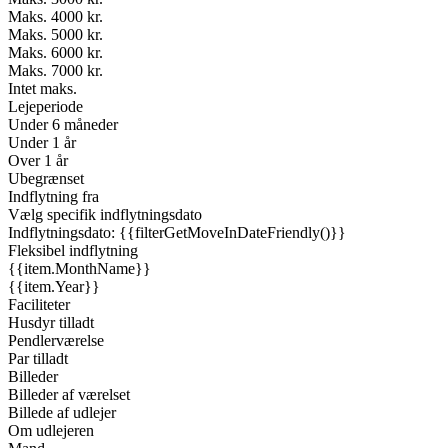
Maks. 4000 kr.
Maks. 5000 kr.
Maks. 6000 kr.
Maks. 7000 kr.
Intet maks.
Lejeperiode
Under 6 måneder
Under 1 år
Over 1 år
Ubegrænset
Indflytning fra
Vælg specifik indflytningsdato
Indflytningsdato: {{filterGetMoveInDateFriendly()}}
Fleksibel indflytning
{{item.MonthName}}
{{item.Year}}
Faciliteter
Husdyr tilladt
Pendlerværelse
Par tilladt
Billeder
Billeder af værelset
Billede af udlejer
Om udlejeren