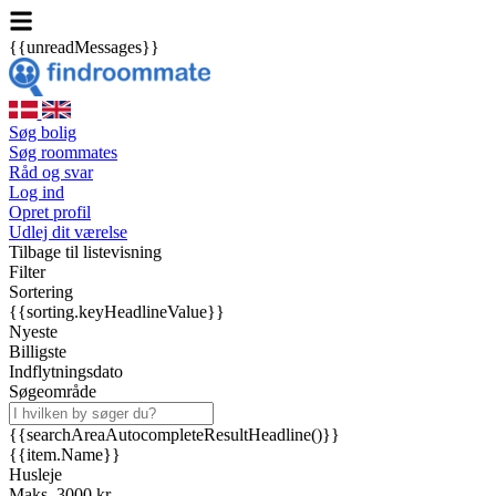
{{unreadMessages}}
Søg bolig
Søg roommates
Råd og svar
Log ind
Opret profil
Udlej dit værelse
Tilbage til listevisning
Filter
Sortering
{{sorting.keyHeadlineValue}}
Nyeste
Billigste
Indflytningsdato
Søgeområde
{{searchAreaAutocompleteResultHeadline()}}
{{item.Name}}
Husleje
Maks. 3000 kr.