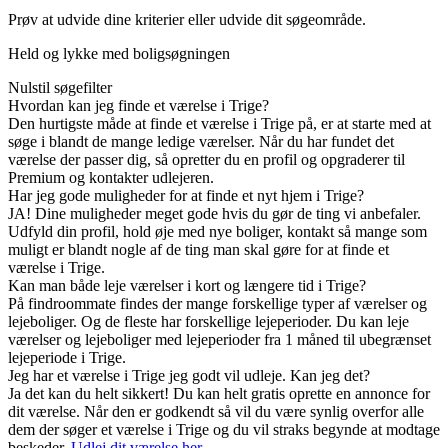
Prøv at udvide dine kriterier eller udvide dit søgeområde.
Held og lykke med boligsøgningen
Nulstil søgefilter
Hvordan kan jeg finde et værelse i Trige?
Den hurtigste måde at finde et værelse i Trige på, er at starte med at
søge i blandt de mange ledige værelser. Når du har fundet det
værelse der passer dig, så opretter du en profil og opgraderer til
Premium og kontakter udlejeren.
Har jeg gode muligheder for at finde et nyt hjem i Trige?
JA! Dine muligheder meget gode hvis du gør de ting vi anbefaler.
Udfyld din profil, hold øje med nye boliger, kontakt så mange som
muligt er blandt nogle af de ting man skal gøre for at finde et
værelse i Trige.
Kan man både leje værelser i kort og længere tid i Trige?
På findroommate findes der mange forskellige typer af værelser og
lejeboliger. Og de fleste har forskellige lejeperioder. Du kan leje
værelser og lejeboliger med lejeperioder fra 1 måned til ubegrænset
lejeperiode i Trige.
Jeg har et værelse i Trige jeg godt vil udleje. Kan jeg det?
Ja det kan du helt sikkert! Du kan helt gratis oprette en annonce for
dit værelse. Når den er godkendt så vil du være synlig overfor alle
dem der søger et værelse i Trige og du vil straks begynde at modtage
beskeder.
Udlej dit værelse her