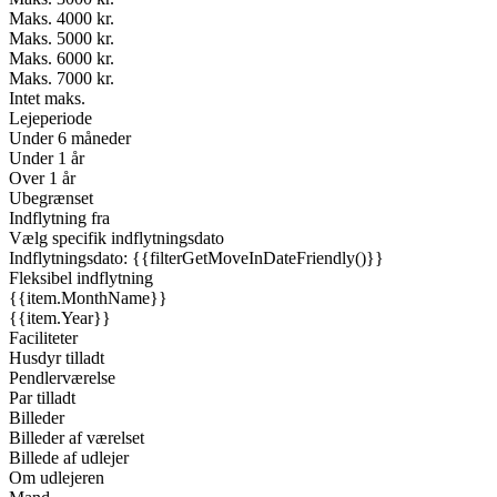
Maks. 4000 kr.
Maks. 5000 kr.
Maks. 6000 kr.
Maks. 7000 kr.
Intet maks.
Lejeperiode
Under 6 måneder
Under 1 år
Over 1 år
Ubegrænset
Indflytning fra
Vælg specifik indflytningsdato
Indflytningsdato: {{filterGetMoveInDateFriendly()}}
Fleksibel indflytning
{{item.MonthName}}
{{item.Year}}
Faciliteter
Husdyr tilladt
Pendlerværelse
Par tilladt
Billeder
Billeder af værelset
Billede af udlejer
Om udlejeren