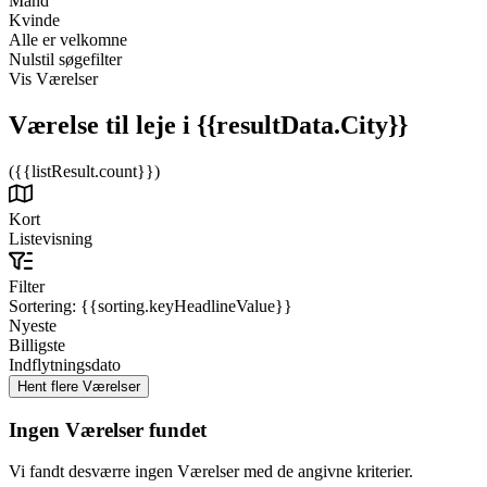
Mand
Kvinde
Alle er velkomne
Nulstil søgefilter
Vis Værelser
Værelse til leje
i {{resultData.City}}
({{listResult.count}})
Kort
Listevisning
Filter
Sortering:
{{sorting.keyHeadlineValue}}
Nyeste
Billigste
Indflytningsdato
Ingen Værelser fundet
Vi fandt desværre ingen Værelser med de angivne kriterier.