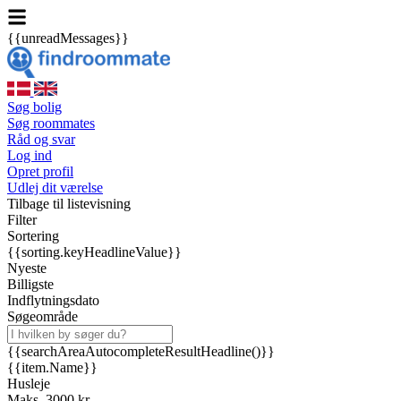
{{unreadMessages}}
Søg bolig
Søg roommates
Råd og svar
Log ind
Opret profil
Udlej dit værelse
Tilbage til listevisning
Filter
Sortering
{{sorting.keyHeadlineValue}}
Nyeste
Billigste
Indflytningsdato
Søgeområde
{{searchAreaAutocompleteResultHeadline()}}
{{item.Name}}
Husleje
Maks. 3000 kr.