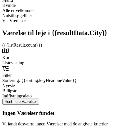
Mand
Kvinde
Alle er velkomne
Nulstil søgefilter
Vis Værelser
Værelse til leje
i {{resultData.City}}
({{listResult.count}})
Kort
Listevisning
Filter
Sortering:
{{sorting.keyHeadlineValue}}
Nyeste
Billigste
Indflytningsdato
Ingen Værelser fundet
Vi fandt desværre ingen Værelser med de angivne kriterier.