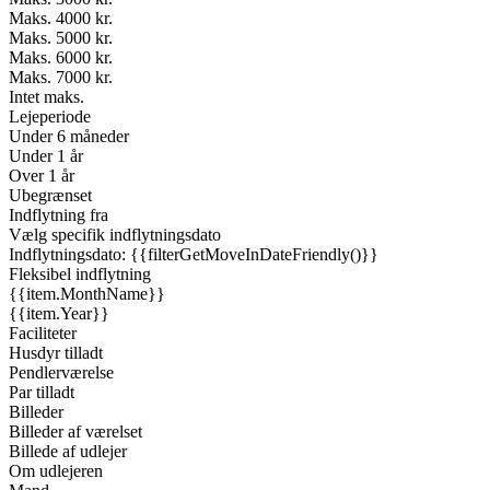
Maks. 4000 kr.
Maks. 5000 kr.
Maks. 6000 kr.
Maks. 7000 kr.
Intet maks.
Lejeperiode
Under 6 måneder
Under 1 år
Over 1 år
Ubegrænset
Indflytning fra
Vælg specifik indflytningsdato
Indflytningsdato: {{filterGetMoveInDateFriendly()}}
Fleksibel indflytning
{{item.MonthName}}
{{item.Year}}
Faciliteter
Husdyr tilladt
Pendlerværelse
Par tilladt
Billeder
Billeder af værelset
Billede af udlejer
Om udlejeren