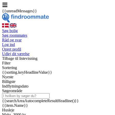
{{unreadMessages}}
Søg bolig
Søg roommates
Råd og svar
Log ind
Opret profil
Udlej dit værelse
Tilbage til listevisning
Filter
Sortering
{{sorting.keyHeadlineValue}}
Nyeste
Billigste
Indflytningsdato
Søgeområde
{{searchAreaAutocompleteResultHeadline()}}
{{item.Name}}
Husleje
Maks. 3000 kr.