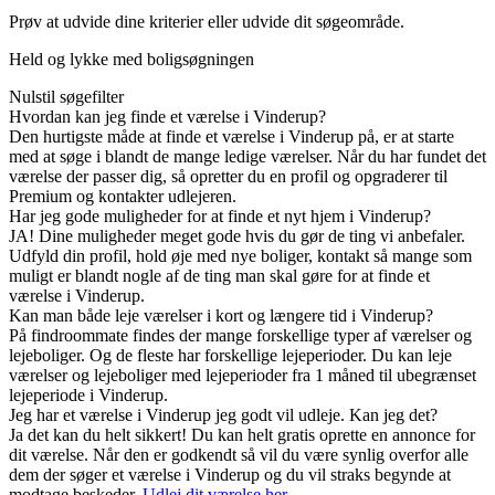
Prøv at udvide dine kriterier eller udvide dit søgeområde.
Held og lykke med boligsøgningen
Nulstil søgefilter
Hvordan kan jeg finde et værelse i Vinderup?
Den hurtigste måde at finde et værelse i Vinderup på, er at starte
med at søge i blandt de mange ledige værelser. Når du har fundet det
værelse der passer dig, så opretter du en profil og opgraderer til
Premium og kontakter udlejeren.
Har jeg gode muligheder for at finde et nyt hjem i Vinderup?
JA! Dine muligheder meget gode hvis du gør de ting vi anbefaler.
Udfyld din profil, hold øje med nye boliger, kontakt så mange som
muligt er blandt nogle af de ting man skal gøre for at finde et
værelse i Vinderup.
Kan man både leje værelser i kort og længere tid i Vinderup?
På findroommate findes der mange forskellige typer af værelser og
lejeboliger. Og de fleste har forskellige lejeperioder. Du kan leje
værelser og lejeboliger med lejeperioder fra 1 måned til ubegrænset
lejeperiode i Vinderup.
Jeg har et værelse i Vinderup jeg godt vil udleje. Kan jeg det?
Ja det kan du helt sikkert! Du kan helt gratis oprette en annonce for
dit værelse. Når den er godkendt så vil du være synlig overfor alle
dem der søger et værelse i Vinderup og du vil straks begynde at
modtage beskeder.
Udlej dit værelse her