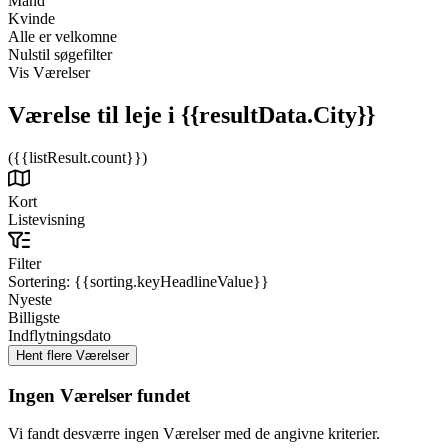
Mand
Kvinde
Alle er velkomne
Nulstil søgefilter
Vis Værelser
Værelse til leje
i {{resultData.City}}
({{listResult.count}})
Kort
Listevisning
Filter
Sortering:
{{sorting.keyHeadlineValue}}
Nyeste
Billigste
Indflytningsdato
Ingen Værelser fundet
Vi fandt desværre ingen Værelser med de angivne kriterier.