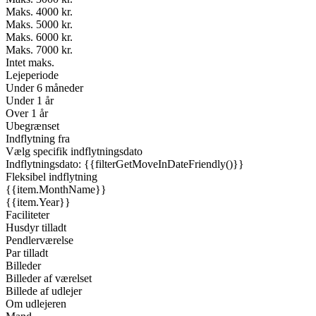
Maks. 4000 kr.
Maks. 5000 kr.
Maks. 6000 kr.
Maks. 7000 kr.
Intet maks.
Lejeperiode
Under 6 måneder
Under 1 år
Over 1 år
Ubegrænset
Indflytning fra
Vælg specifik indflytningsdato
Indflytningsdato: {{filterGetMoveInDateFriendly()}}
Fleksibel indflytning
{{item.MonthName}}
{{item.Year}}
Faciliteter
Husdyr tilladt
Pendlerværelse
Par tilladt
Billeder
Billeder af værelset
Billede af udlejer
Om udlejeren