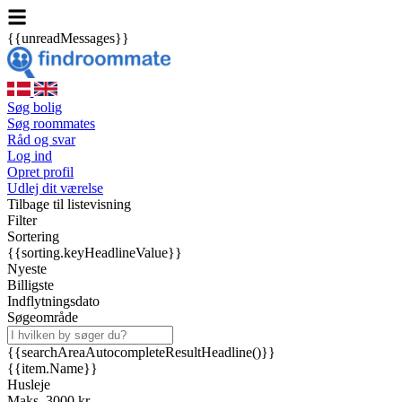
{{unreadMessages}}
Søg bolig
Søg roommates
Råd og svar
Log ind
Opret profil
Udlej dit værelse
Tilbage til listevisning
Filter
Sortering
{{sorting.keyHeadlineValue}}
Nyeste
Billigste
Indflytningsdato
Søgeområde
{{searchAreaAutocompleteResultHeadline()}}
{{item.Name}}
Husleje
Maks. 3000 kr.