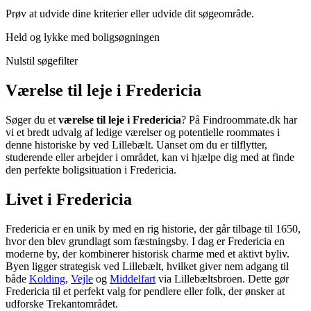
Prøv at udvide dine kriterier eller udvide dit søgeområde.
Held og lykke med boligsøgningen
Nulstil søgefilter
Værelse til leje i Fredericia
Søger du et
værelse til leje i Fredericia
? På Findroommate.dk har
vi et bredt udvalg af ledige værelser og potentielle roommates i
denne historiske by ved Lillebælt. Uanset om du er tilflytter,
studerende eller arbejder i området, kan vi hjælpe dig med at finde
den perfekte boligsituation i Fredericia.
Livet i Fredericia
Fredericia er en unik by med en rig historie, der går tilbage til 1650,
hvor den blev grundlagt som fæstningsby. I dag er Fredericia en
moderne by, der kombinerer historisk charme med et aktivt byliv.
Byen ligger strategisk ved Lillebælt, hvilket giver nem adgang til
både
Kolding
,
Vejle
og
Middelfart
via Lillebæltsbroen. Dette gør
Fredericia til et perfekt valg for pendlere eller folk, der ønsker at
udforske Trekantområdet.