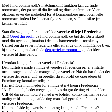
Med Findroommate.dk's matchmaking funktion kan du finde
roommates, der passer til din livsstil og dine præferencer. Vores
platform giver dig mulighed for at kommunikere med potentielle
roommates inden I beslutter at flytte sammen, så I kan sikre jer, at
kemien er rigtig.
Start din søgning efter det perfekte
værelse til leje i Fredericia
i
dag!
Opret din profil
på Findroommate.dk og tag det første skridt
mod din nye boligsituation i denne charmerende historiske by.
Uanset om du søger i Fredericia eller en af de omkringliggende byer,
hjælper vi dig med at finde
den perfekte roommate
og det ideelle
værelse til dine behov.
Hvordan kan jeg finde et værelse i Fredericia?
Den hurtigste måde at finde et værelse i Fredericia på, er at starte
med at søge i blandt de mange ledige værelser. Når du har fundet det
værelse der passer dig, så opretter du en profil og opgraderer til
Premium og kontakter udlejeren.
Har jeg gode muligheder for at finde et nyt hjem i Fredericia?
JA! Dine muligheder meget gode hvis du gør de ting vi anbefaler.
Udfyld din profil, hold øje med nye boliger, kontakt så mange som
muligt er blandt nogle af de ting man skal gøre for at finde et
værelse i Fredericia.
Kan man både leje værelser i kort og længere tid i Fredericia?