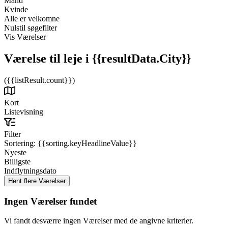
Mand
Kvinde
Alle er velkomne
Nulstil søgefilter
Vis Værelser
Værelse til leje
i {{resultData.City}}
({{listResult.count}})
Kort
Listevisning
Filter
Sortering:
{{sorting.keyHeadlineValue}}
Nyeste
Billigste
Indflytningsdato
Ingen Værelser fundet
Vi fandt desværre ingen Værelser med de angivne kriterier.