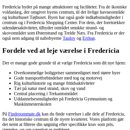
Fredericia byder på mange attraktioner og faciliteter. Fra de ikoniske
voldanlæg, der omgiver byens centrum, til det livlige havneområde
og kulturhuset Tøjhuset. Byen har også gode indkøbsmuligheder i
centrum og i Fredericia Shopping Center. For dem, der foretrækker
udendørsaktiviteter, tilbyder området smukke strand- og
skovområder som Østerstrand og Trelde Næs. Fra Fredericia er der
også nem adgang til nabobyerne
Taulov
og
Erritsø
.
Fordele ved at leje værelse i Fredericia
Der er mange gode grunde til at vælge Fredericia som dit nye hjem:
Overkommelige boligpriser sammenlignet med større byer
Gode transportforbindelser med tog og motorvej
Rig kulturhistorie og mange fritidsaktiviteter
Tæt på natur med strand, skov og vand
Central placering i Trekantområdet
Uddannelsesmuligheder på Fredericia Gymnasium og
Maskinmesterskolen
På
Findroommate.dk
kan du finde værelser i alle dele af Fredericia,
fra det historiske centrum til de nyere kvarterer. Vores platform gør
det nemt at filtrere din søgning efter specifikke krav som pris,
størrelse, og om værelset er møbleret.