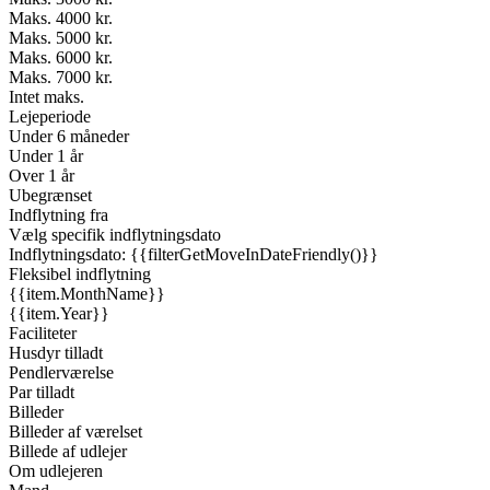
Maks. 4000 kr.
Maks. 5000 kr.
Maks. 6000 kr.
Maks. 7000 kr.
Intet maks.
Lejeperiode
Under 6 måneder
Under 1 år
Over 1 år
Ubegrænset
Indflytning fra
Vælg specifik indflytningsdato
Indflytningsdato: {{filterGetMoveInDateFriendly()}}
Fleksibel indflytning
{{item.MonthName}}
{{item.Year}}
Faciliteter
Husdyr tilladt
Pendlerværelse
Par tilladt
Billeder
Billeder af værelset
Billede af udlejer
Om udlejeren