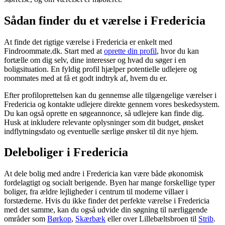
Sådan finder du et værelse i Fredericia
At finde det rigtige værelse i Fredericia er enkelt med
Findroommate.dk. Start med at
oprette din profil
, hvor du kan
fortælle om dig selv, dine interesser og hvad du søger i en
boligsituation. En fyldig profil hjælper potentielle udlejere og
roommates med at få et godt indtryk af, hvem du er.
Efter profiloprettelsen kan du gennemse alle tilgængelige værelser i
Fredericia og kontakte udlejere direkte gennem vores beskedsystem.
Du kan også oprette en søgeannonce, så udlejere kan finde dig.
Husk at inkludere relevante oplysninger som dit budget, ønsket
indflytningsdato og eventuelle særlige ønsker til dit nye hjem.
Deleboliger i Fredericia
At dele bolig med andre i Fredericia kan være både økonomisk
fordelagtigt og socialt berigende. Byen har mange forskellige typer
boliger, fra ældre lejligheder i centrum til moderne villaer i
forstæderne. Hvis du ikke finder det perfekte værelse i Fredericia
med det samme, kan du også udvide din søgning til nærliggende
områder som
Børkop
,
Skærbæk
eller over Lillebæltsbroen til
Strib
.