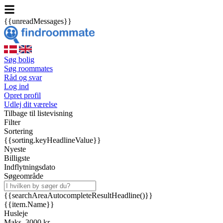
{{unreadMessages}}
Søg bolig
Søg roommates
Råd og svar
Log ind
Opret profil
Udlej dit værelse
Tilbage til listevisning
Filter
Sortering
{{sorting.keyHeadlineValue}}
Nyeste
Billigste
Indflytningsdato
Søgeområde
{{searchAreaAutocompleteResultHeadline()}}
{{item.Name}}
Husleje
Maks. 3000 kr.