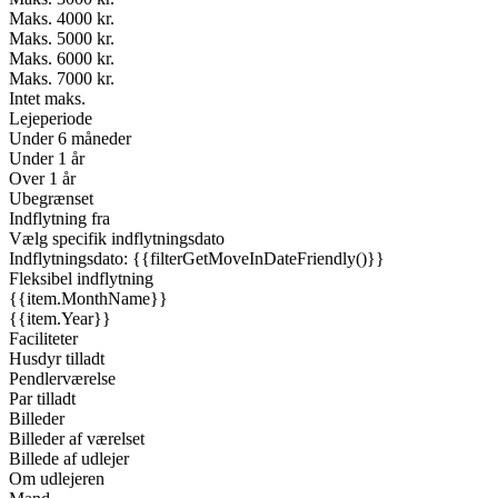
Maks. 4000 kr.
Maks. 5000 kr.
Maks. 6000 kr.
Maks. 7000 kr.
Intet maks.
Lejeperiode
Under 6 måneder
Under 1 år
Over 1 år
Ubegrænset
Indflytning fra
Vælg specifik indflytningsdato
Indflytningsdato: {{filterGetMoveInDateFriendly()}}
Fleksibel indflytning
{{item.MonthName}}
{{item.Year}}
Faciliteter
Husdyr tilladt
Pendlerværelse
Par tilladt
Billeder
Billeder af værelset
Billede af udlejer
Om udlejeren