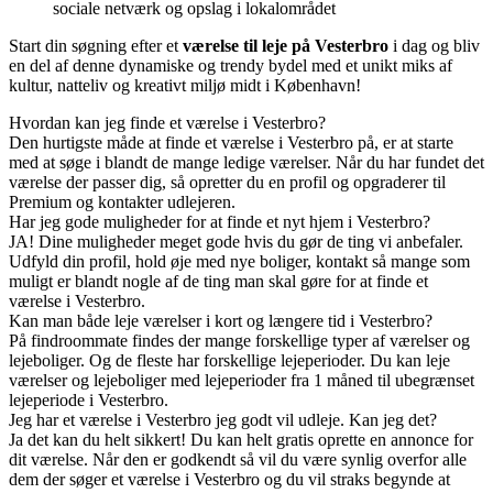
sociale netværk og opslag i lokalområdet
Start din søgning efter et
værelse til leje på Vesterbro
i dag og bliv
en del af denne dynamiske og trendy bydel med et unikt miks af
kultur, natteliv og kreativt miljø midt i København!
Hvordan kan jeg finde et værelse i Vesterbro?
Den hurtigste måde at finde et værelse i Vesterbro på, er at starte
med at søge i blandt de mange ledige værelser. Når du har fundet det
værelse der passer dig, så opretter du en profil og opgraderer til
Premium og kontakter udlejeren.
Har jeg gode muligheder for at finde et nyt hjem i Vesterbro?
JA! Dine muligheder meget gode hvis du gør de ting vi anbefaler.
Udfyld din profil, hold øje med nye boliger, kontakt så mange som
muligt er blandt nogle af de ting man skal gøre for at finde et
værelse i Vesterbro.
Kan man både leje værelser i kort og længere tid i Vesterbro?
På findroommate findes der mange forskellige typer af værelser og
lejeboliger. Og de fleste har forskellige lejeperioder. Du kan leje
værelser og lejeboliger med lejeperioder fra 1 måned til ubegrænset
lejeperiode i Vesterbro.
Jeg har et værelse i Vesterbro jeg godt vil udleje. Kan jeg det?
Ja det kan du helt sikkert! Du kan helt gratis oprette en annonce for
dit værelse. Når den er godkendt så vil du være synlig overfor alle
dem der søger et værelse i Vesterbro og du vil straks begynde at