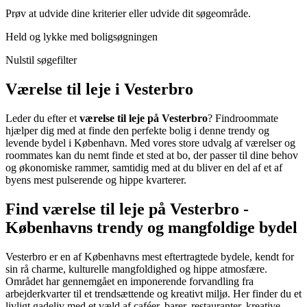
Prøv at udvide dine kriterier eller udvide dit søgeområde.
Held og lykke med boligsøgningen
Nulstil søgefilter
Værelse til leje i Vesterbro
Leder du efter et
værelse til leje på Vesterbro
? Findroommate
hjælper dig med at finde den perfekte bolig i denne trendy og
levende bydel i København. Med vores store udvalg af værelser og
roommates kan du nemt finde et sted at bo, der passer til dine behov
og økonomiske rammer, samtidig med at du bliver en del af et af
byens mest pulserende og hippe kvarterer.
Find værelse til leje på Vesterbro -
Københavns trendy og mangfoldige bydel
Vesterbro er en af Københavns mest eftertragtede bydele, kendt for
sin rå charme, kulturelle mangfoldighed og hippe atmosfære.
Området har gennemgået en imponerende forvandling fra
arbejderkvarter til et trendsættende og kreativt miljø. Her finder du et
livligt gadeliv med et væld af caféer, barer, restauranter, kreative