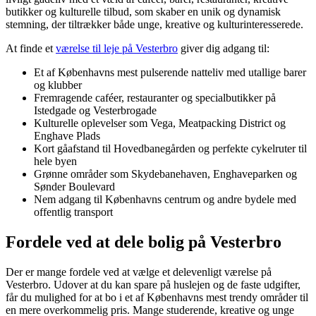
butikker og kulturelle tilbud, som skaber en unik og dynamisk
stemning, der tiltrækker både unge, kreative og kulturinteresserede.
At finde et
værelse til leje på Vesterbro
giver dig adgang til:
Et af Københavns mest pulserende natteliv med utallige barer
og klubber
Fremragende caféer, restauranter og specialbutikker på
Istedgade og Vesterbrogade
Kulturelle oplevelser som Vega, Meatpacking District og
Enghave Plads
Kort gåafstand til Hovedbanegården og perfekte cykelruter til
hele byen
Grønne områder som Skydebanehaven, Enghaveparken og
Sønder Boulevard
Nem adgang til Københavns centrum og andre bydele med
offentlig transport
Fordele ved at dele bolig på Vesterbro
Der er mange fordele ved at vælge et delevenligt værelse på
Vesterbro. Udover at du kan spare på huslejen og de faste udgifter,
får du mulighed for at bo i et af Københavns mest trendy områder til
en mere overkommelig pris. Mange studerende, kreative og unge