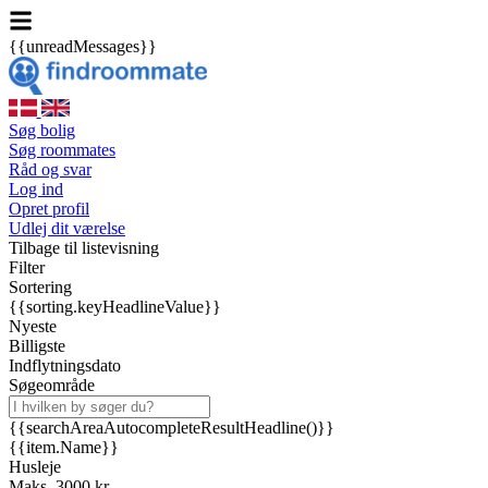
{{unreadMessages}}
Søg bolig
Søg roommates
Råd og svar
Log ind
Opret profil
Udlej dit værelse
Tilbage til listevisning
Filter
Sortering
{{sorting.keyHeadlineValue}}
Nyeste
Billigste
Indflytningsdato
Søgeområde
{{searchAreaAutocompleteResultHeadline()}}
{{item.Name}}
Husleje
Maks. 3000 kr.