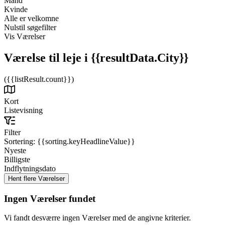
Mand
Kvinde
Alle er velkomne
Nulstil søgefilter
Vis Værelser
Værelse til leje
i {{resultData.City}}
({{listResult.count}})
Kort
Listevisning
Filter
Sortering:
{{sorting.keyHeadlineValue}}
Nyeste
Billigste
Indflytningsdato
Ingen Værelser fundet
Vi fandt desværre ingen Værelser med de angivne kriterier.