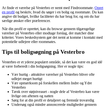
At finde et værelse på Vesterbro er nemt med Findroommate.
Opret
en profil
og beskriv, hvad du søger i en bolig og roommate. Du kan
angive dit budget, hvilke faciliteter du har brug for, og om du har
særlige ønsker eller præferencer.
Når din profil er oprettet, kan du browse gennem tilgængelige
værelser på Vesterbro eller modtage forslag, der matcher dine
kriterier. Vores beskedsystem gør det nemt at komme i kontakt med
potentielle udlejere eller roommates.
Tips til boligsøgning på Vesterbro
Vesterbro er et yderst populært område, så det kan være en god idé
at være forberedt i din boligsøgning. Her er nogle tips:
Vær hurtig - attraktive værelser på Vesterbro bliver ofte
udlejet meget hurtigt
Vær opmærksom på forskellen mellem Indre og Ydre
Vesterbro
Tænk over støjniveauet - nogle dele af Vesterbro kan være
livlige om aftenen og natten
Sørg for at din profil er detaljeret og fremstår troværdig
Undersøg også mindre annoncerede muligheder gennem