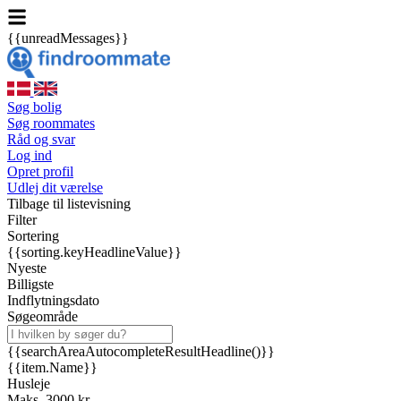
{{unreadMessages}}
Søg bolig
Søg roommates
Råd og svar
Log ind
Opret profil
Udlej dit værelse
Tilbage til listevisning
Filter
Sortering
{{sorting.keyHeadlineValue}}
Nyeste
Billigste
Indflytningsdato
Søgeområde
{{searchAreaAutocompleteResultHeadline()}}
{{item.Name}}
Husleje
Maks. 3000 kr.