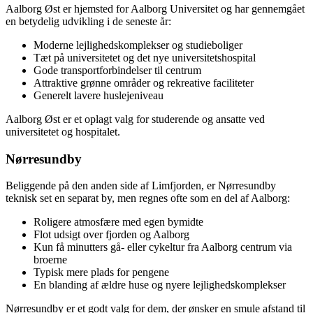
Aalborg Øst er hjemsted for Aalborg Universitet og har gennemgået
en betydelig udvikling i de seneste år:
Moderne lejlighedskomplekser og studieboliger
Tæt på universitetet og det nye universitetshospital
Gode transportforbindelser til centrum
Attraktive grønne områder og rekreative faciliteter
Generelt lavere huslejeniveau
Aalborg Øst er et oplagt valg for studerende og ansatte ved
universitetet og hospitalet.
Nørresundby
Beliggende på den anden side af Limfjorden, er Nørresundby
teknisk set en separat by, men regnes ofte som en del af Aalborg:
Roligere atmosfære med egen bymidte
Flot udsigt over fjorden og Aalborg
Kun få minutters gå- eller cykeltur fra Aalborg centrum via
broerne
Typisk mere plads for pengene
En blanding af ældre huse og nyere lejlighedskomplekser
Nørresundby er et godt valg for dem, der ønsker en smule afstand til