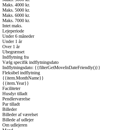
Maks. 4000 kr.
Maks. 5000 kr.
Maks. 6000 kr.
Maks. 7000 kr.
Intet maks.
Lejeperiode
Under 6 måneder
Under 1 år
Over 1 år
Ubegrænset
Indflytning fra
Vælg specifik indflytningsdato
Indflytningsdato: {{filterGetMoveInDateFriendly()}}
Fleksibel indflytning
{{item.MonthName}}
{{item.Year}}
Faciliteter
Husdyr tilladt
Pendlerværelse
Par tilladt
Billeder
Billeder af værelset
Billede af udlejer
Om udlejeren