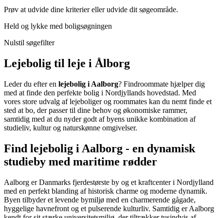
Prøv at udvide dine kriterier eller udvide dit søgeområde.
Held og lykke med boligsøgningen
Nulstil søgefilter
Lejebolig til leje i Ålborg
Leder du efter en
lejebolig i Aalborg
? Findroommate hjælper dig
med at finde den perfekte bolig i Nordjyllands hovedstad. Med
vores store udvalg af lejeboliger og roommates kan du nemt finde et
sted at bo, der passer til dine behov og økonomiske rammer,
samtidig med at du nyder godt af byens unikke kombination af
studieliv, kultur og naturskønne omgivelser.
Find lejebolig i Aalborg - en dynamisk
studieby med maritime rødder
Aalborg er Danmarks fjerdestørste by og et kraftcenter i Nordjylland
med en perfekt blanding af historisk charme og moderne dynamik.
Byen tilbyder et levende bymiljø med en charmerende gågade,
hyggelige havnefront og et pulserende kulturliv. Samtidig er Aalborg
kendt for sit stærke universitetsmiljø, der tiltrækker tusindvis af