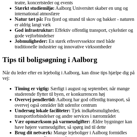
teatre, koncertsteder og events
Stærkt studiemiljø:
Aalborg Universitet skaber en ung og
international atmosfære
Natur tæt på:
Fra fjord og strand til skov og bakker - naturen
er aldrig langt væk
God infrastruktur:
Effektiv offentlig transport, cykelstier og
gode vejforbindelser
Jobmuligheder:
En stærk erhvervssektor med både
traditionelle industrier og innovative virksomheder
Tips til boligsøgning i Aalborg
Når du leder efter en lejebolig i Aalborg, kan disse tips hjælpe dig på
vej:
Timing er vigtig:
Særligt i august og september, når mange
studerende flytter til byen, er konkurrencen høj
Overvej pendlertid:
Aalborg har god offentlig transport, så
overvej også områder lidt udenfor centrum
Undersøg lokale faciliteter:
Tjek indkøbsmuligheder,
transportforbindelser og andre services i nærområdet
Vær opmærksom på varmeudgifter:
Ældre bygninger kan
have højere varmeudgifter, så spørg ind til dette
Brug dit netværk:
Mange lejeboliger i Aalborg formidles