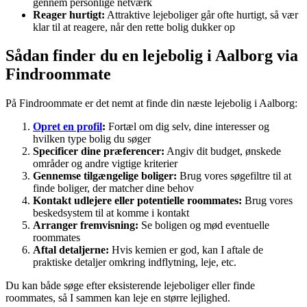
gennem personlige netværk
Reager hurtigt:
Attraktive lejeboliger går ofte hurtigt, så vær
klar til at reagere, når den rette bolig dukker op
Sådan finder du en lejebolig i Aalborg via
Findroommate
På Findroommate er det nemt at finde din næste lejebolig i Aalborg:
Opret en profil
:
Fortæl om dig selv, dine interesser og
hvilken type bolig du søger
Specificer dine præferencer:
Angiv dit budget, ønskede
områder og andre vigtige kriterier
Gennemse tilgængelige boliger:
Brug vores søgefiltre til at
finde boliger, der matcher dine behov
Kontakt udlejere eller potentielle roommates:
Brug vores
beskedsystem til at komme i kontakt
Arranger fremvisning:
Se boligen og mød eventuelle
roommates
Aftal detaljerne:
Hvis kemien er god, kan I aftale de
praktiske detaljer omkring indflytning, leje, etc.
Du kan både søge efter eksisterende lejeboliger eller finde
roommates, så I sammen kan leje en større lejlighed.