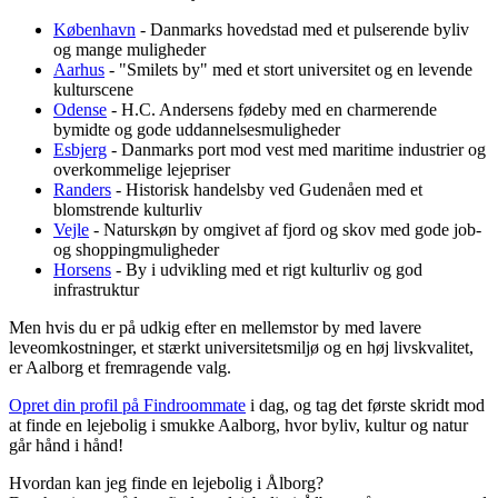
København
- Danmarks hovedstad med et pulserende byliv
og mange muligheder
Aarhus
- "Smilets by" med et stort universitet og en levende
kulturscene
Odense
- H.C. Andersens fødeby med en charmerende
bymidte og gode uddannelsesmuligheder
Esbjerg
- Danmarks port mod vest med maritime industrier og
overkommelige lejepriser
Randers
- Historisk handelsby ved Gudenåen med et
blomstrende kulturliv
Vejle
- Naturskøn by omgivet af fjord og skov med gode job-
og shoppingmuligheder
Horsens
- By i udvikling med et rigt kulturliv og god
infrastruktur
Men hvis du er på udkig efter en mellemstor by med lavere
leveomkostninger, et stærkt universitetsmiljø og en høj livskvalitet,
er Aalborg et fremragende valg.
Opret din profil på Findroommate
i dag, og tag det første skridt mod
at finde en lejebolig i smukke Aalborg, hvor byliv, kultur og natur
går hånd i hånd!
Hvordan kan jeg finde en lejebolig i Ålborg?