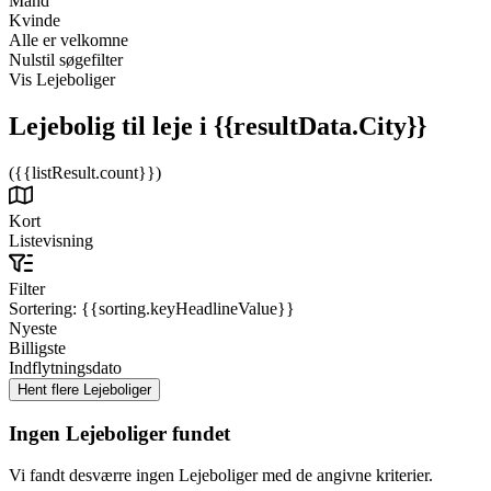
Mand
Kvinde
Alle er velkomne
Nulstil søgefilter
Vis Lejeboliger
Lejebolig til leje
i {{resultData.City}}
({{listResult.count}})
Kort
Listevisning
Filter
Sortering:
{{sorting.keyHeadlineValue}}
Nyeste
Billigste
Indflytningsdato
Ingen Lejeboliger fundet
Vi fandt desværre ingen Lejeboliger med de angivne kriterier.