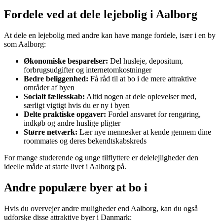
Fordele ved at dele lejebolig i Aalborg
At dele en lejebolig med andre kan have mange fordele, især i en by
som Aalborg:
Økonomiske besparelser:
Del husleje, depositum,
forbrugsudgifter og internetomkostninger
Bedre beliggenhed:
Få råd til at bo i de mere attraktive
områder af byen
Socialt fællesskab:
Altid nogen at dele oplevelser med,
særligt vigtigt hvis du er ny i byen
Delte praktiske opgaver:
Fordel ansvaret for rengøring,
indkøb og andre huslige pligter
Større netværk:
Lær nye mennesker at kende gennem dine
roommates og deres bekendtskabskreds
For mange studerende og unge tilflyttere er delelejligheder den
ideelle måde at starte livet i Aalborg på.
Andre populære byer at bo i
Hvis du overvejer andre muligheder end Aalborg, kan du også
udforske disse attraktive byer i Danmark: