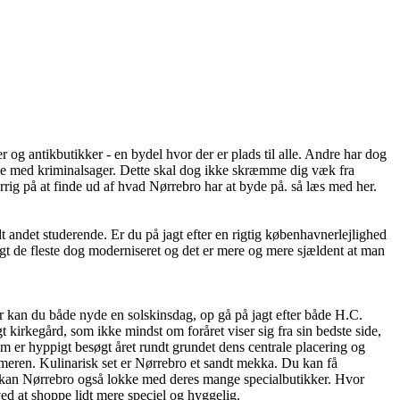
g antikbutikker - en bydel hvor der er plads til alle. Andre har dog
lse med kriminalsager. Dette skal dog ikke skræmme dig væk fra
rig på at finde ud af hvad Nørrebro har at byde på. så læs med her.
dt andet studerende. Er du på jagt efter en rigtig københavnerlejlighed
ngt de fleste dog moderniseret og det er mere og mere sjældent at man
er kan du både nyde en solskinsdag, op gå på jagt efter både H.C.
irkegård, som ikke mindst om foråret viser sig fra sin bedste side,
m er hyppigt besøgt året rundt grundet dens centrale placering og
meren. Kulinarisk set er Nørrebro et sandt mekka. Du kan få
ad kan Nørrebro også lokke med deres mange specialbutikker. Hvor
ed at shoppe lidt mere speciel og hyggelig.