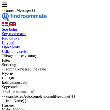
{{unreadMessages}}
Søg bolig
Søg roommates
Råd og svar
Log ind
Opret profil
Udlej dit værelse
Tilbage til listevisning
Filter
Sortering
{{sorting.keyHeadlineValue}}
Nyeste
Billigste
Indflytningsdato
Søgeområde
{{searchAreaAutocompleteResultHeadline()}}
{{item.Name}}
Husleje
Maks. 3000 kr.