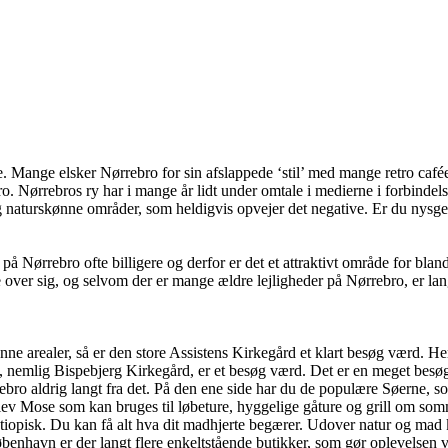
ange elsker Nørrebro for sin afslappede ‘stil’ med mange retro caféer o
o. Nørrebros ry har i mange år lidt under omtale i medierne i forbinde
 naturskønne områder, som heldigvis opvejer det negative. Er du nysger
på Nørrebro ofte billigere og derfor er det et attraktivt område for blan
e over sig, og selvom der er mange ældre lejligheder på Nørrebro, er la
ne arealer, så er den store Assistens Kirkegård et klart besøg værd. H
emlig Bispebjerg Kirkegård, er et besøg værd. Det er en meget besøgt k
ebro aldrig langt fra det. På den ene side har du de populære Søerne, so
lev Mose som kan bruges til løbeture, hyggelige gåture og grill om som
g etiopisk. Du kan få alt hva dit madhjerte begærer. Udover natur og m
enhavn er der langt flere enkeltstående butikker, som gør oplevelsen v