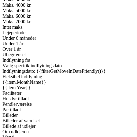
Maks. 4000 kr.
Maks. 5000 kr.
Maks. 6000 kr.
Maks. 7000 kr.
Intet maks.
Lejeperiode
Under 6 måneder
Under 1 år
Over 1 år
Ubegrænset
Indflytning fra
Vælg specifik indflytningsdato
Indflytningsdato: {{filterGetMoveInDateFriendly()}}
Fleksibel indflytning
{{item.MonthName}}
{{item.Year}}
Faciliteter
Husdyr tilladt
Pendlerværelse
Par tilladt
Billeder
Billeder af værelset
Billede af udlejer
Om udlejeren