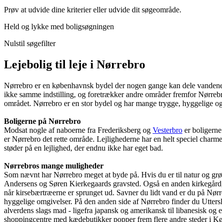
Prøv at udvide dine kriterier eller udvide dit søgeområde.
Held og lykke med boligsøgningen
Nulstil søgefilter
Lejebolig til leje i Nørrebro
Nørrebro er en københavnsk bydel der nogen gange kan dele vandene. M
ikke samme indstilling, og foretrækker andre områder fremfor Nørrebr
området. Nørrebro er en stor bydel og har mange trygge, hyggelige og
Boligerne på Nørrebro
Modsat nogle af naboerne fra Frederiksberg og
Vesterbro
er boligerne 
er Nørrebro det rette område. Lejlighederne har en helt speciel charm
støder på en lejlighed, der endnu ikke har eget bad.
Nørrebros mange muligheder
Som nævnt har Nørrebro meget at byde på. Hvis du er til natur og grøn
Andersens og Søren Kierkegaards gravsted. Også en anden kirkegård, n
når kirsebærtræerne er sprunget ud. Savner du lidt vand er du på Nørr
hyggelige omgivelser. På den anden side af Nørrebro finder du Utters
alverdens slags mad - ligefra japansk og amerikansk til libanesisk o
shoppingcentre med kædebutikker popper frem flere andre steder i Køb