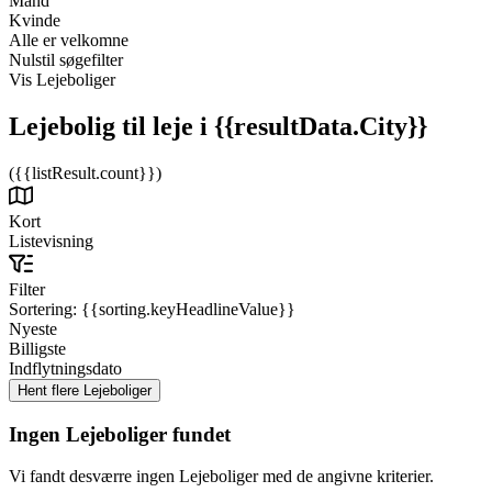
Mand
Kvinde
Alle er velkomne
Nulstil søgefilter
Vis Lejeboliger
Lejebolig til leje
i {{resultData.City}}
({{listResult.count}})
Kort
Listevisning
Filter
Sortering:
{{sorting.keyHeadlineValue}}
Nyeste
Billigste
Indflytningsdato
Ingen Lejeboliger fundet
Vi fandt desværre ingen Lejeboliger med de angivne kriterier.