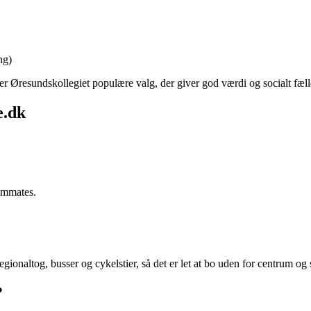
ng)
ler Øresundskollegiet populære valg, der giver god værdi og socialt fæl
e.dk
ommates.
onaltog, busser og cykelstier, så det er let at bo uden for centrum og 
?