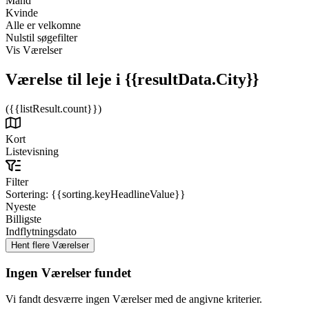
Mand
Kvinde
Alle er velkomne
Nulstil søgefilter
Vis Værelser
Værelse til leje
i {{resultData.City}}
({{listResult.count}})
Kort
Listevisning
Filter
Sortering:
{{sorting.keyHeadlineValue}}
Nyeste
Billigste
Indflytningsdato
Ingen Værelser fundet
Vi fandt desværre ingen Værelser med de angivne kriterier.