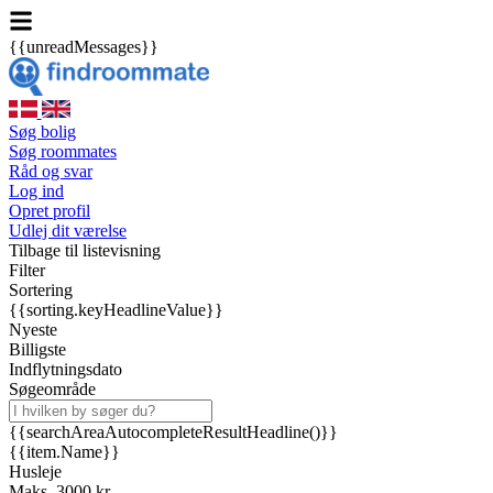
{{unreadMessages}}
Søg bolig
Søg roommates
Råd og svar
Log ind
Opret profil
Udlej dit værelse
Tilbage til listevisning
Filter
Sortering
{{sorting.keyHeadlineValue}}
Nyeste
Billigste
Indflytningsdato
Søgeområde
{{searchAreaAutocompleteResultHeadline()}}
{{item.Name}}
Husleje
Maks. 3000 kr.