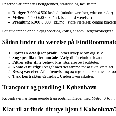
Priserne varierer efter beliggenhed, størrelse og faciliteter:
Budget
: 3.000-4.500 kr./md. (mindre værelser, ydre områder)
Mellem
: 4.500-6.000 kr./md. (standard værelser)
Premium
: 6.000-8.000+ kr./md. (store værelser, central placeri
For studerende er delelejligheder og kollegier som Tietgenkollegiet el
Sådan finder du værelse på FindRoommat
Opret en detaljeret profil
: Fortæl udlejere om dig selv.
Søg specifikt efter område
: Vælg dit foretrukne kvarter.
Filtrér efter dine behov
: Pris, størrelse og faciliteter.
Kontakt hurtigt
: Reagér med det samme for at sikre værelset.
Besøg værelset
: Aftal fremvisning og mød dine kommende ro
Tjek kontrakten grundigt
: Undgå overraskelser.
Transport og pendling i København
København har fremragende transportmuligheder med Metro, S-tog, regi
Klar til at finde dit nye hjem i København