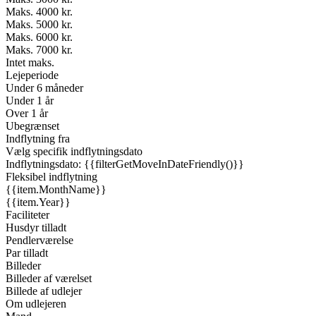
Maks. 4000 kr.
Maks. 5000 kr.
Maks. 6000 kr.
Maks. 7000 kr.
Intet maks.
Lejeperiode
Under 6 måneder
Under 1 år
Over 1 år
Ubegrænset
Indflytning fra
Vælg specifik indflytningsdato
Indflytningsdato: {{filterGetMoveInDateFriendly()}}
Fleksibel indflytning
{{item.MonthName}}
{{item.Year}}
Faciliteter
Husdyr tilladt
Pendlerværelse
Par tilladt
Billeder
Billeder af værelset
Billede af udlejer
Om udlejeren