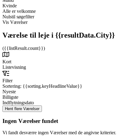
Mand
Kvinde
Alle er velkomne
Nulstil søgefilter
Vis Værelser
Værelse til leje
i {{resultData.City}}
({{listResult.count}})
Kort
Listevisning
Filter
Sortering:
{{sorting.keyHeadlineValue}}
Nyeste
Billigste
Indflytningsdato
Ingen Værelser fundet
Vi fandt desværre ingen Værelser med de angivne kriterier.