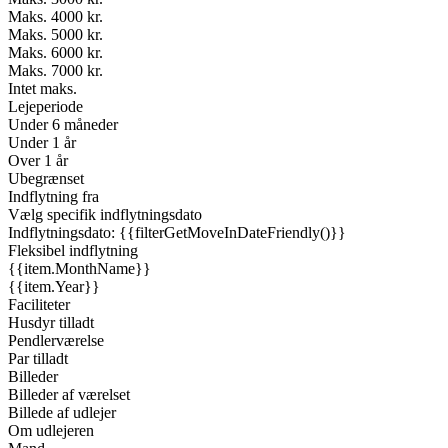
Maks. 4000 kr.
Maks. 5000 kr.
Maks. 6000 kr.
Maks. 7000 kr.
Intet maks.
Lejeperiode
Under 6 måneder
Under 1 år
Over 1 år
Ubegrænset
Indflytning fra
Vælg specifik indflytningsdato
Indflytningsdato: {{filterGetMoveInDateFriendly()}}
Fleksibel indflytning
{{item.MonthName}}
{{item.Year}}
Faciliteter
Husdyr tilladt
Pendlerværelse
Par tilladt
Billeder
Billeder af værelset
Billede af udlejer
Om udlejeren