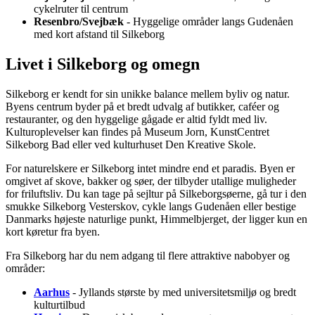
cykelruter til centrum
Resenbro/Svejbæk
- Hyggelige områder langs Gudenåen
med kort afstand til Silkeborg
Livet i Silkeborg og omegn
Silkeborg er kendt for sin unikke balance mellem byliv og natur.
Byens centrum byder på et bredt udvalg af butikker, caféer og
restauranter, og den hyggelige gågade er altid fyldt med liv.
Kulturoplevelser kan findes på Museum Jorn, KunstCentret
Silkeborg Bad eller ved kulturhuset Den Kreative Skole.
For naturelskere er Silkeborg intet mindre end et paradis. Byen er
omgivet af skove, bakker og søer, der tilbyder utallige muligheder
for friluftsliv. Du kan tage på sejltur på Silkeborgsøerne, gå tur i den
smukke Silkeborg Vesterskov, cykle langs Gudenåen eller bestige
Danmarks højeste naturlige punkt, Himmelbjerget, der ligger kun en
kort køretur fra byen.
Fra Silkeborg har du nem adgang til flere attraktive nabobyer og
områder:
Aarhus
- Jyllands største by med universitetsmiljø og bredt
kulturtilbud