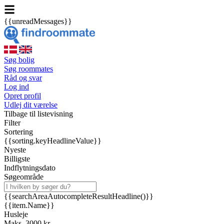
{{unreadMessages}}
Søg bolig
Søg roommates
Råd og svar
Log ind
Opret profil
Udlej dit værelse
Tilbage til listevisning
Filter
Sortering
{{sorting.keyHeadlineValue}}
Nyeste
Billigste
Indflytningsdato
Søgeområde
{{searchAreaAutocompleteResultHeadline()}}
{{item.Name}}
Husleje
Maks. 3000 kr.