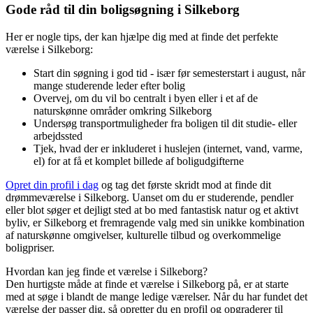
Gode råd til din boligsøgning i Silkeborg
Her er nogle tips, der kan hjælpe dig med at finde det perfekte
værelse i Silkeborg:
Start din søgning i god tid - især før semesterstart i august, når
mange studerende leder efter bolig
Overvej, om du vil bo centralt i byen eller i et af de
naturskønne områder omkring Silkeborg
Undersøg transportmuligheder fra boligen til dit studie- eller
arbejdssted
Tjek, hvad der er inkluderet i huslejen (internet, vand, varme,
el) for at få et komplet billede af boligudgifterne
Opret din profil i dag
og tag det første skridt mod at finde dit
drømmeværelse i Silkeborg. Uanset om du er studerende, pendler
eller blot søger et dejligt sted at bo med fantastisk natur og et aktivt
byliv, er Silkeborg et fremragende valg med sin unikke kombination
af naturskønne omgivelser, kulturelle tilbud og overkommelige
boligpriser.
Hvordan kan jeg finde et værelse i Silkeborg?
Den hurtigste måde at finde et værelse i Silkeborg på, er at starte
med at søge i blandt de mange ledige værelser. Når du har fundet det
værelse der passer dig, så opretter du en profil og opgraderer til