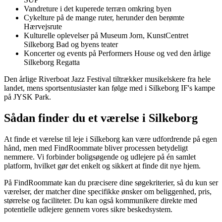
Vandreture i det kuperede terræn omkring byen
Cykelture på de mange ruter, herunder den berømte
Hærvejsrute
Kulturelle oplevelser på Museum Jorn, KunstCentret
Silkeborg Bad og byens teater
Koncerter og events på Performers House og ved den årlige
Silkeborg Regatta
Den årlige Riverboat Jazz Festival tiltrækker musikelskere fra hele
landet, mens sportsentusiaster kan følge med i Silkeborg IF's kampe
på JYSK Park.
Sådan finder du et værelse i Silkeborg
At finde et værelse til leje i Silkeborg kan være udfordrende på egen
hånd, men med FindRoommate bliver processen betydeligt
nemmere. Vi forbinder boligsøgende og udlejere på én samlet
platform, hvilket gør det enkelt og sikkert at finde dit nye hjem.
På FindRoommate kan du præcisere dine søgekriterier, så du kun ser
værelser, der matcher dine specifikke ønsker om beliggenhed, pris,
størrelse og faciliteter. Du kan også kommunikere direkte med
potentielle udlejere gennem vores sikre beskedsystem.