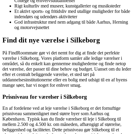
College og erhvervsuddannelser
Rigt kulturliv med museer, kunstgallerier og musiksteder
Et aktivt sports- og fritidsliv med utallige muligheder for både
indendørs og udendørs aktiviteter
God infrastruktur med nem adgang til både Aarhus, Herning
og motorvejsnettet
Find dit nye værelse i Silkeborg
På FindRoommate gør vi det nemt for dig at finde det perfekte
værelse i Silkeborg. Vores platform samler alle ledige værelser i
området, så du enkelt kan gennemse mulighederne og finde netop
det værelse, der passer til dine behov og budget. Uanset om du leder
efter et centralt beliggende værelse, et sted tæt på
uddannelsesinstitutionerne eller en bolig med udsigt til en af byens
mange søer, har vi noget for enhver smag.
Prisniveau for værelser i Silkeborg
En af fordelene ved at leje værelse i Silkeborg er det fornuftige
prisniveau sammenlignet med større byer som Aarhus og
København. Typisk kan du finde værelser til leje i Silkeborg til
mellem 2.500 og 4.500 kr. om måneden, afhængigt af størrelse,
beliggenhed og faciliteter. Dette prisniveau gør Silkeborg til et