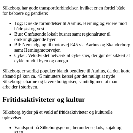
Silkeborg har gode transportforbindelser, hvilket er en fordel både
for beboere og pendlere:
Tog: Direkte forbindelser til Aarhus, Herning og videre mod
både øst og vest
Bus: Omfattende lokalt busnet samt regionalruter til
omkringliggende byer
Bil: Nem adgang til motorvej E45 via Aarhus og Skanderborg
samt Herningmotorvejen
Cykel: Veludviklet netværk af cykelstier, der gør det sikkert at
cykle rundt i byen og omegn
Silkeborg er særligt populær blandt pendlere til Aarhus, da den korte
afstand på kun ca. 45 minutters kørsel gør det muligt at nyde
Silkeborgs charme og lavere boligpriser, samtidig med at man
arbejder i storbyen.
Fritidsaktiviteter og kultur
Silkeborg byder på et væld af fritidsaktiviteter og kulturelle
oplevelser:
Vandsport på Silkeborgsøerne, herunder sejlads, kajak og
SUP