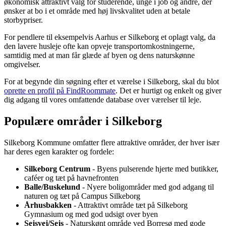
økonomisk attraktivt valg for studerende, unge i job og andre, der
ønsker at bo i et område med høj livskvalitet uden at betale
storbypriser.
For pendlere til eksempelvis Aarhus er Silkeborg et oplagt valg, da
den lavere husleje ofte kan opveje transportomkostningerne,
samtidig med at man får glæde af byen og dens naturskønne
omgivelser.
For at begynde din søgning efter et værelse i Silkeborg, skal du blot
oprette en profil på FindRoommate
. Det er hurtigt og enkelt og giver
dig adgang til vores omfattende database over værelser til leje.
Populære områder i Silkeborg
Silkeborg Kommune omfatter flere attraktive områder, der hver især
har deres egen karakter og fordele:
Silkeborg Centrum
- Byens pulserende hjerte med butikker,
caféer og tæt på havnefronten
Balle/Buskelund
- Nyere boligområder med god adgang til
naturen og tæt på Campus Silkeborg
Århusbakken
- Attraktivt område tæt på Silkeborg
Gymnasium og med god udsigt over byen
Sejsvej/Sejs
- Naturskønt område ved Borresø med gode