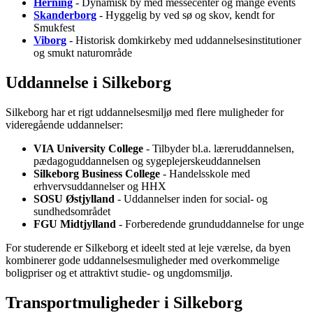
Herning
- Dynamisk by med messecenter og mange events
Skanderborg
- Hyggelig by ved sø og skov, kendt for
Smukfest
Viborg
- Historisk domkirkeby med uddannelsesinstitutioner
og smukt naturområde
Uddannelse i Silkeborg
Silkeborg har et rigt uddannelsesmiljø med flere muligheder for
videregående uddannelser:
VIA University College
- Tilbyder bl.a. læreruddannelsen,
pædagoguddannelsen og sygeplejerskeuddannelsen
Silkeborg Business College
- Handelsskole med
erhvervsuddannelser og HHX
SOSU Østjylland
- Uddannelser inden for social- og
sundhedsområdet
FGU Midtjylland
- Forberedende grunduddannelse for unge
For studerende er Silkeborg et ideelt sted at leje værelse, da byen
kombinerer gode uddannelsesmuligheder med overkommelige
boligpriser og et attraktivt studie- og ungdomsmiljø.
Transportmuligheder i Silkeborg