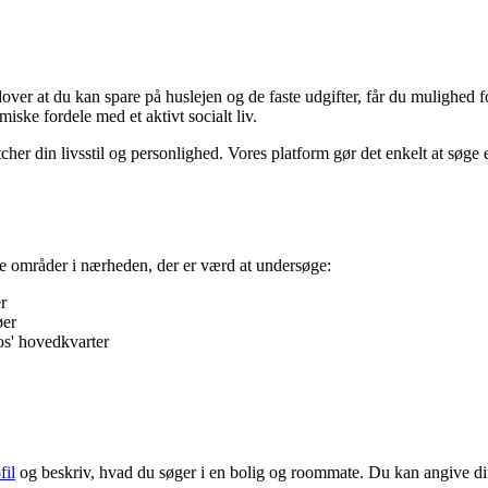
ver at du kan spare på huslejen og de faste udgifter, får du mulighed fo
ske fordele med et aktivt socialt liv.
r din livsstil og personlighed. Vores platform gør det enkelt at søge ef
tive områder i nærheden, der er værd at undersøge:
r
øer
s' hovedkvarter
fil
og beskriv, hvad du søger i en bolig og roommate. Du kan angive dit 