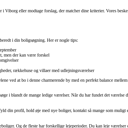
r i Viborg eller modtage forslag, der matcher dine kriterier. Vores bes
eredt i din boligsøgning. Her er nogle tips:
/september
kt, men der kan være forskel
 omgivelser
ligheder, rækkehuse og villaer med udlejningsværelser
elene ved at bo i denne charmerende by med en perfekt balance mellem 
 søge i blandt de mange ledige værelser. Når du har fundet det værelse d
d din profil, hold øje med nye boliger, kontakt så mange som muligt er 
boliger. Og de fleste har forskellige lejeperioder. Du kan leje værelser