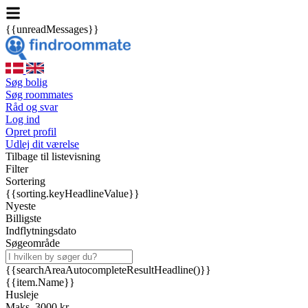
{{unreadMessages}}
Søg bolig
Søg roommates
Råd og svar
Log ind
Opret profil
Udlej dit værelse
Tilbage til listevisning
Filter
Sortering
{{sorting.keyHeadlineValue}}
Nyeste
Billigste
Indflytningsdato
Søgeområde
{{searchAreaAutocompleteResultHeadline()}}
{{item.Name}}
Husleje
Maks. 3000 kr.