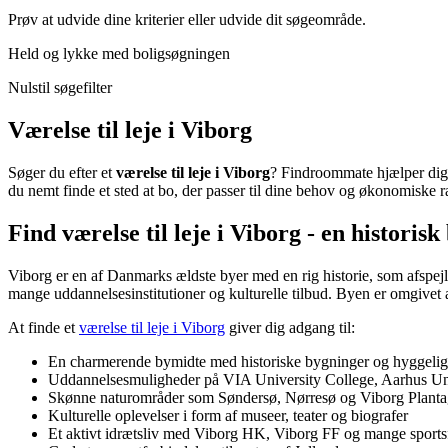
Prøv at udvide dine kriterier eller udvide dit søgeområde.
Held og lykke med boligsøgningen
Nulstil søgefilter
Værelse til leje i Viborg
Søger du efter et
værelse til leje i Viborg
? Findroommate hjælper dig 
du nemt finde et sted at bo, der passer til dine behov og økonomiske
Find værelse til leje i Viborg - en histori
Viborg er en af Danmarks ældste byer med en rig historie, som afspej
mange uddannelsesinstitutioner og kulturelle tilbud. Byen er omgivet a
At finde et
værelse til leje i Viborg
giver dig adgang til:
En charmerende bymidte med historiske bygninger og hyggelig
Uddannelsesmuligheder på VIA University College, Aarhus Unive
Skønne naturområder som Søndersø, Nørresø og Viborg Plant
Kulturelle oplevelser i form af museer, teater og biografer
Et aktivt idrætsliv med Viborg HK, Viborg FF og mange sportsfa