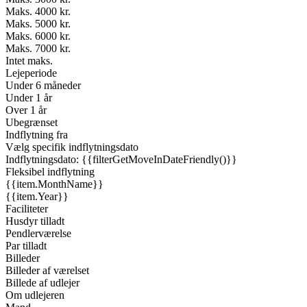
Maks. 4000 kr.
Maks. 5000 kr.
Maks. 6000 kr.
Maks. 7000 kr.
Intet maks.
Lejeperiode
Under 6 måneder
Under 1 år
Over 1 år
Ubegrænset
Indflytning fra
Vælg specifik indflytningsdato
Indflytningsdato: {{filterGetMoveInDateFriendly()}}
Fleksibel indflytning
{{item.MonthName}}
{{item.Year}}
Faciliteter
Husdyr tilladt
Pendlerværelse
Par tilladt
Billeder
Billeder af værelset
Billede af udlejer
Om udlejeren