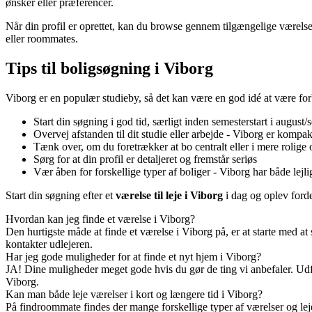
ønsker eller præferencer.
Når din profil er oprettet, kan du browse gennem tilgængelige værelse
eller roommates.
Tips til boligsøgning i Viborg
Viborg er en populær studieby, så det kan være en god idé at være forb
Start din søgning i god tid, særligt inden semesterstart i august
Overvej afstanden til dit studie eller arbejde - Viborg er kompa
Tænk over, om du foretrækker at bo centralt eller i mere rolige
Sørg for at din profil er detaljeret og fremstår seriøs
Vær åben for forskellige typer af boliger - Viborg har både lej
Start din søgning efter et
værelse til leje i Viborg
i dag og oplev ford
Hvordan kan jeg finde et værelse i Viborg?
Den hurtigste måde at finde et værelse i Viborg på, er at starte med at
kontakter udlejeren.
Har jeg gode muligheder for at finde et nyt hjem i Viborg?
JA! Dine muligheder meget gode hvis du gør de ting vi anbefaler. Udfyl
Viborg.
Kan man både leje værelser i kort og længere tid i Viborg?
På findroommate findes der mange forskellige typer af værelser og leje