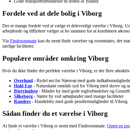
Gode transportforbindelser til resten af Jylland
Fordele ved at dele bolig i Viborg
Der er mange fordele ved at vælge et delevenligt værelse i Viborg. Udo
arbejdende og tilflyttere vælger at bo sammen for at kombinere økonomi
Via
Findroommate
kan du nemt finde værelser og roommates, der matche
særlige faciliteter.
Populære områder omkring Viborg
Hvis du ikke finder det perfekte værelse i Viborg, er der flere attrak
Overlund
- Bydel øst for Nørresø med gode indkøbsmulighede
Hald Ege
- Naturskønt område syd for Viborg med skove og s
Bjerringbro
- Mindre by med gode togforbindelser og Grundfo
Silkeborg
- Større by ved søhøjlandet med mange faciliteter
Randers
- Handelsby med gode pendlermuligheder til Viborg
Sådan finder du et værelse i Viborg
At finde et værelse i Viborg er nemt med Findroommate.
Opret en pro