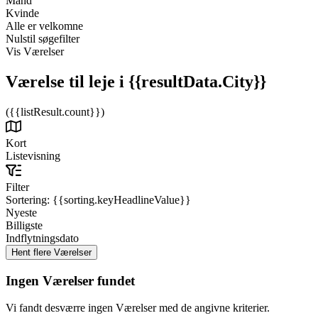
Mand
Kvinde
Alle er velkomne
Nulstil søgefilter
Vis Værelser
Værelse til leje
i {{resultData.City}}
({{listResult.count}})
Kort
Listevisning
Filter
Sortering:
{{sorting.keyHeadlineValue}}
Nyeste
Billigste
Indflytningsdato
Ingen Værelser fundet
Vi fandt desværre ingen Værelser med de angivne kriterier.