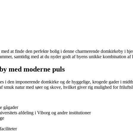
med at finde den perfekte bolig i denne charmerende domkirkeby i hjer
 rammer, samtidig med at du nyder godt af byens unikke kombination af 
sk by med moderne puls
les i den imponerende domkirke og de hyggelige, krogede gader i midtb
f smuk natur med søer og skove, hvilket giver rig mulighed for frilufts
e gågader
rsitets afdeling i Viborg og andre institutioner
age
ciliteter