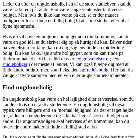
Leder du efter en ungdomsbolig i en af de store studiebyer, skal du
være forberedt på, at der kan være lange ventelister til diverse
boliger. Men hvis du ikke kan vente på det, så er der masser
muligheder for at finde en billig bolig til at starte studiet eller til at
flytte hjemmefra.
Hvis du vil have en ungdomsbolig gennem din kommune, kan det
være en god idé, at du skriver dig op så hurtigt du kan. Bliver tiden
på ventelisten for lang, kan du dog sagtens finde en midlertidig
bolig. Du kan f.eks. leje andre boligtyper, som du kan finde på
findroommate.dk. Vi har altid masser
ledige værelser
og fede
studieboliger
i det meste af landet. Vi kan også hjælpe dig med at
finde andre boligformer, som f.eks. den større
lejebolig
. Her kan du
vælge at flytte sammen med en ven eller nogle studiekammerater.
Find ungdomsbolig
En ungdomsbolig kan være en hel lejlighed eller et værelse, som du
kan leje hvis du er aktiv studerende. En ungdomsbolig vil også
typisk være billigere end en ‘normal’ lejlighed, da der er taget højde
for, at lejeren er studerende og ikke har lige så stort et budget som
andre. Da ungdomsboligen skal henvises af en kommune, kan du
overveje andre måder at finde et billigt sted at bo.
Du kan som sagt finde masser alternativer, hvis du ikke har brug for,