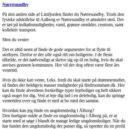
Nørresundby
På den anden side af Limfjorden finder du Nørresundby. Trods den
fysiske adskillelse til Aalborg er Nørresundby et attraktivt sted. Det
er tæt på indkøbsmuligheder, vand, grønne områder, centrum, samt
kollektiv transport.
Men du venter
Det er altid nemt af finde de gode argumenter for at flytte til
storbyen. Derfor er der ofte også rift om boligerne. I de fleste
tilfælde, er det nødvendigt at skrive sig op til en bolig, hvis du skal
anvises gennem kommunen. Her vil der dog oftest være flere års
ventetid.
Hvis du ikke kan vente, f.eks. fordi du skal starte på drømmestudiet,
så findes der heldigvis masser muligheder på findroommate.dk. Her
kan du finde alverdens forskellige typer lejeboliger og helt sikkert
også noget for dig. Ved at leje dig ind i en delebolig, kan du springe
ventetiden over og finde et sted at bo med det samme.
Hvordan kan jeg finde en ungdomsbolig i Ålborg?
Den hurtigste måde at finde en ungdomsbolig i Ålborg på, er at
starte med at søge i blandt de mange ledige ungdomsboliger. Når du
har fundet den ungdomsbolig der passer dig, så opretter du en profil