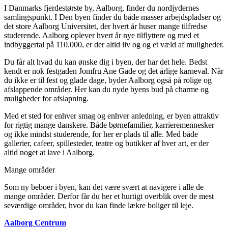
I Danmarks fjerdestørste by, Aalborg, finder du nordjydernes
samlingspunkt. I Den byen finder du både masser arbejdspladser og
det store Aalborg Universitet, der hvert år huser mange tilfredse
studerende. Aalborg oplever hvert år nye tilflyttere og med et
indbyggertal på 110.000, er der altid liv og og et væld af muligheder.
Du får alt hvad du kan ønske dig i byen, der har det hele. Bedst
kendt er nok festgaden Jomfru Ane Gade og det årlige karneval. Når
du ikke er til fest og glade dage, byder Aalborg også på rolige og
afslappende områder. Her kan du nyde byens bud på charme og
muligheder for afslapning.
Med et sted for enhver smag og enhver anledning, er byen attraktiv
for rigtig mange danskere. Både børnefamilier, karrieremennesker
og ikke mindst studerende, for her er plads til alle. Med både
gallerier, cafeer, spillesteder, teatre og butikker af hver art, er der
altid noget at lave i Aalborg.
Mange områder
Som ny beboer i byen, kan det være svært at navigere i alle de
mange områder. Derfor får du her et hurtigt overblik over de mest
seværdige områder, hvor du kan finde lækre boliger til leje.
Aalborg Centrum