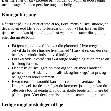
Læs mere her og bliv klogere på, hvordan du kommer godt i gang
med at søge efter den perfekte ungdomsbolig.
Kom godt i gang
Når du er på udkig efter et sted at bo, f.eks. mens du skal studere, er
det altid en god ide, at du forbereder dig godt. Vi har lavet en lille
tjekliste, som kan hjælpe dig godt på vej, når du starter din søgning
efter din næste bolig.
Få først et godt overblik over din økonomi. Hvor meget kan
og vil du betale i husleje hver måned? Husk at se, om der skal
betales et mindre indskud ved indflytning.
Du skal vide, hvornår du skal bruge boligen og hvor længe du
har brug for den.
Det næste du skal gøre op med dig selv er, hvor i landet du
gerne vil bo. Husk at være realistisk og husk også, at pris og
beliggenhed hører sammen.
Hvor meget transporttid kan du acceptere i hverdagen. Jo
længere væk fra de store byer du kommer, jo billigere kan du
ofte også bo. Til gengæld vil du så skulle bruge langt mere tid
på transport. Vær derfor realistik,når du sætter dine grænser.
Ledige ungdomsboliger til leje