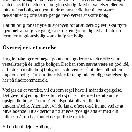
at det specifikt hedder en ungdomsbolig. Med et værelser eller en
mindre legebolig gennem findroommate.dk, har du en større
fleksibilitet og ofte færre penge involveret i at skifte bolig.
Har du brug for at flytte til storbyen for at studere og evt. skal flytte
hjemmefra fra første gang, så er det en god mulighed at finde en
form for ungdomsbolig som din første bolig.
Overvej evt. et værelse
Ungdomsboliger er meget populære, og derfor vil der ofte være
ventelister på de ledige boliger. Det kan som nævnt være en god idé,
at finde en midlertidig bolig mens du venter på at blive tilbudt en
ungdomsbolig. Du kan finde både faste og midlertidige værelser lige
her på findroommate.dk.
Vælger du et værelse, vil du som regel have 1 måneds opsigelse.
Det giver dig en høj fleksibilitet og du vil dermed nemt kunne
opsige din bolig når du på et tidspunkt bliver tilbudt en
ungdomsbolig. Alternativt vil du langt oftest også kunne vælge at
blive boende. Husk derfor altid at lave tydelige aftaler med din
udlejer, når du har fundet det perfekte match.
Vil du bo til leje i Aalborg