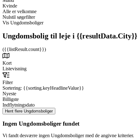
Mand
Kvinde
Alle er velkomne
Nulstil søgefilter
Vis Ungdomsboliger
Ungdomsbolig til leje
i {{resultData.City}}
({{listResult.count}})
Kort
Listevisning
Filter
Sortering:
{{sorting.keyHeadlineValue}}
Nyeste
Billigste
Indflytningsdato
Ingen Ungdomsboliger fundet
Vi fandt desværre ingen Ungdomsboliger med de angivne kriterier.