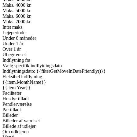
Maks. 4000 kr.
Maks. 5000 kr.
Maks. 6000 kr.
Maks. 7000 kr.
Intet maks.
Lejeperiode
Under 6 måneder
Under 1 år
Over 1 år
Ubegrænset
Indflytning fra
Vælg specifik indflytningsdato
Indflytningsdato: {{filterGetMoveInDateFriendly()}}
Fleksibel indflytning
{{item.MonthName}}
{{item.Year}}
Faciliteter
Husdyr tilladt
Pendlerværelse
Par tilladt
Billeder
Billeder af værelset
Billede af udlejer
Om udlejeren