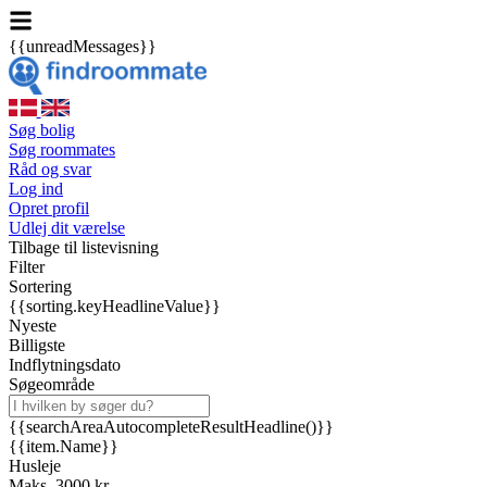
{{unreadMessages}}
Søg bolig
Søg roommates
Råd og svar
Log ind
Opret profil
Udlej dit værelse
Tilbage til listevisning
Filter
Sortering
{{sorting.keyHeadlineValue}}
Nyeste
Billigste
Indflytningsdato
Søgeområde
{{searchAreaAutocompleteResultHeadline()}}
{{item.Name}}
Husleje
Maks. 3000 kr.