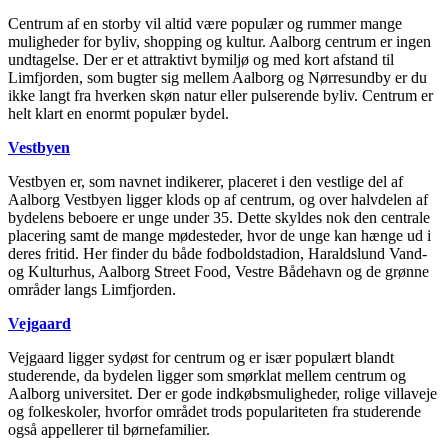
Centrum af en storby vil altid være populær og rummer mange
muligheder for byliv, shopping og kultur. Aalborg centrum er ingen
undtagelse. Der er et attraktivt bymiljø og med kort afstand til
Limfjorden, som bugter sig mellem Aalborg og Nørresundby er du
ikke langt fra hverken skøn natur eller pulserende byliv. Centrum er
helt klart en enormt populær bydel.
Vestbyen
Vestbyen er, som navnet indikerer, placeret i den vestlige del af
Aalborg Vestbyen ligger klods op af centrum, og over halvdelen af
bydelens beboere er unge under 35. Dette skyldes nok den centrale
placering samt de mange mødesteder, hvor de unge kan hænge ud i
deres fritid. Her finder du både fodboldstadion, Haraldslund Vand-
og Kulturhus, Aalborg Street Food, Vestre Bådehavn og de grønne
områder langs Limfjorden.
Vejgaard
Vejgaard ligger sydøst for centrum og er især populært blandt
studerende, da bydelen ligger som smørklat mellem centrum og
Aalborg universitet. Der er gode indkøbsmuligheder, rolige villaveje
og folkeskoler, hvorfor området trods populariteten fra studerende
også appellerer til børnefamilier.